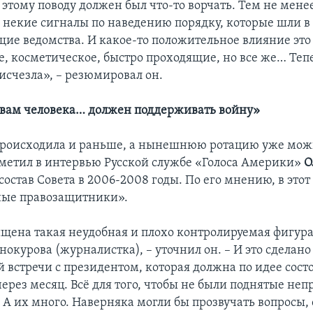
этому поводу должен был что-то ворчать. Тем не менее
 некие сигналы по наведению порядку, которые шли в
щие ведомства. И какое-то положительное влияние это
е, косметическое, быстро проходящие, но все же… Тепе
исчезла», – резюмировал он.
авам человека… должен поддерживать войну»
роисходила и раньше, а нынешнюю ротацию уже мож
аметил в интервью Русской службе «Голоса Америки»
О
остав Совета в 2006-2008 годы. По его мнению, в этот
ные правозащитники».
щена такая неудобная и плохо контролируемая фигура
окурова (журналистка), – уточнил он. – И это сделан
 встречи с президентом, которая должна по идее сост
ерез месяц. Всё для того, чтобы не были поднятые неп
 А их много. Наверняка могли бы прозвучать вопросы,