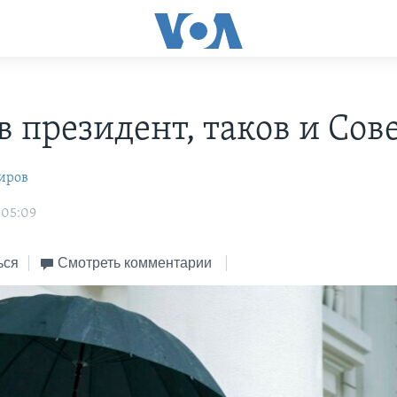
в президент, таков и Сов
иров
 05:09
ься
Смотреть комментарии