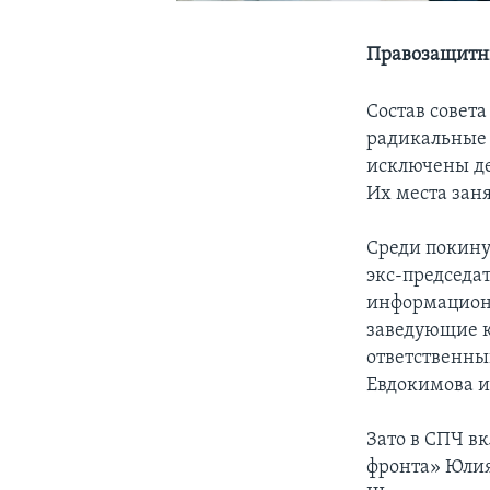
Правозащитни
Состав совет
радикальные 
исключены де
Их места зан
Среди покину
экс-председа
информационн
заведующие к
ответственны
Евдокимова и
Зато в СПЧ в
фронта» Юлия