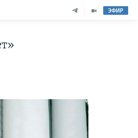
ЭФИР
ет»