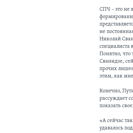
СПЧ – это не
формирования
представляет
не постоянная
Николай Свани
специалиста в
Понятно, что
Сванидзе, сей
прочих лишен
этим, как мне
Конечно, Пут
рассуждает с
показать свое
«А сейчас так
удавалось по