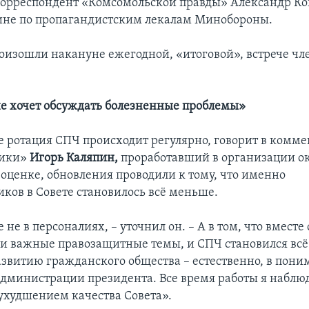
орреспондент «Комсомольской правды» Александр Ко
ине по пропагандистским лекалам Минобороны.
изошли накануне ежегодной, «итоговой», встрече чле
е хочет обсуждать болезненные проблемы»
е ротация СПЧ происходит регулярно, говорит в комм
рики»
Игорь Каляпин,
проработавший в организации око
о оценке, обновления проводили к тому, что именно
ков в Совете становилось всё меньше.
 не в персоналиях, – уточнил он. – А в том, что вместе
ли важные правозащитные темы, и СПЧ становился всё
азвитию гражданского общества – естественно, в пон
дминистрации президента. Все время работы я наблюд
худшением качества Совета».