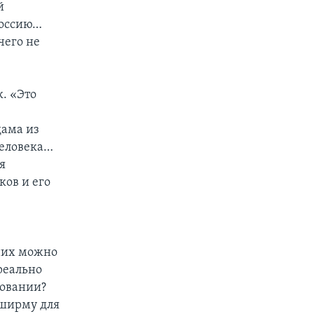
й
Россию…
чего не
. «Это
дама из
человека…
я
ков и его
 них можно
 реально
зовании?
 ширму для