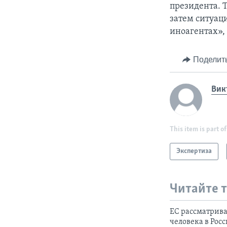
президента. 
затем ситуаци
иноагентах», 
Поделит
Вик
This item is part of
Экспертиза
Читайте 
ЕС рассматрива
человека в Рос