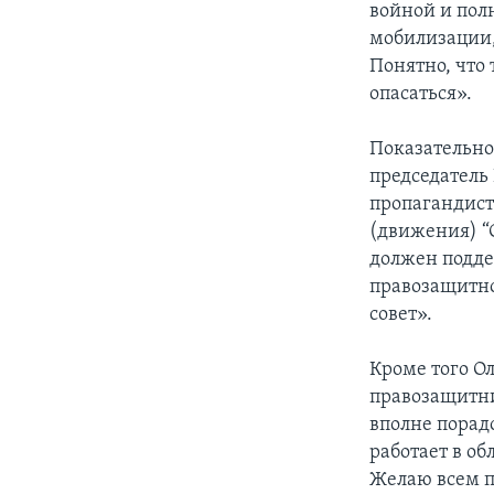
войной и пол
мобилизации,
Понятно, что
опасаться».
Показательно
председатель
пропагандист
(движения) “
должен поддер
правозащитной
совет».
Кроме того Ол
правозащитни
вполне порадо
работает в об
Желаю всем п