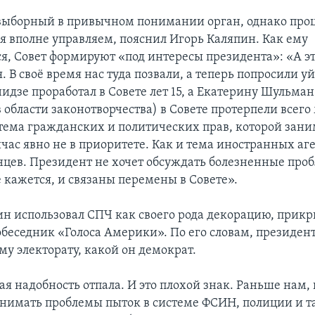
 выборный в привычном понимании орган, однако проц
 вполне управляем, пояснил Игорь Каляпин. Как ему
ся, Совет формируют «под интересы президента»: «А э
. В своё время нас туда позвали, а теперь попросили уй
дзе проработал в Совете лет 15, а Екатерину Шульман
 области законотворчества) в Совете протерпели всего 
 тема гражданских и политических прав, которой зани
час явно не в приоритете. Как и тема иностранных аг
цев. Президент не хочет обсуждать болезненные проб
 кажется, и связаны перемены в Совете».
ин использовал СПЧ как своего рода декорацию, прикр
обеседник «Голоса Америки». По его словам, президент
му электорату, какой он демократ.
ая надобность отпала. И это плохой знак. Раньше нам,
днимать проблемы пыток в системе ФСИН, полиции и та