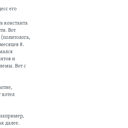
есс его
та константа
ти. Вот
 (политолога,
месяцев 8.
мался
ентов и
лемы. Вот с
ытие,
 хотел
 например,
к далее.