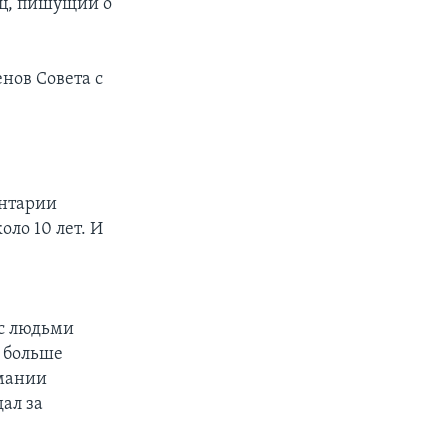
ц, пишущий о
нов Совета с
ентарии
ло 10 лет. И
 с людьми
 больше
имании
ал за