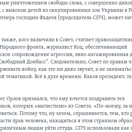
ным уничтожением свободы слова, с совершенно дико
 с вывозом детей из оккупированных зон Украины в 
 теперь господин Фадеев (председатель СПЧ), может ни
 также, кого включили в Совет, считает правозащитник
 Народного фронта, журналист Коц, обеспечивающий
ское сопровождение агрессии, явно ангажированная 
Свободный Донбасс”. Следовательно, Совет по правам 
живать войну, как это ни дико звучит, а не заниматьс
 тематикой. Всё в духе времени. Каков президент, та
ег Орлов признался, что ему хочется поздравить тех
ков, которых «вычистили» из Совета. «По-моему, за
ваться. Потому что, ну зачем, спрашивается, тем, кто
ласти прав человека, находиться в этом странном обра
риличным людям уйти оттуда. СПЧ использовали как