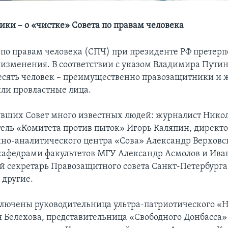
ки – о «чистке» Совета по правам человека
а по правам человека (СПЧ) при президенте РФ претерп
изменения. В соответствии с указом Владимира Путин
сять человек – преимущественно правозащитники и 
яли провластные лица.
вших Совет много известных людей: журналист Никол
тель «Комитета против пыток» Игорь Каляпин, директ
о-аналитического центра «Сова» Александр Верховс
афедрами факультетов МГУ Александр Асмолов и Иван
й секретарь Правозащитного совета Санкт-Петербурга
 другие.
ключены руководительница ультра-патриотического «
 Белехова, представительница «Свободного Донбасса»