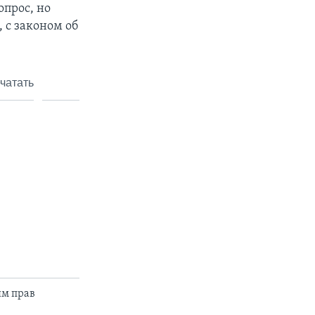
опрос, но
, с законом об
чатать
ям прав