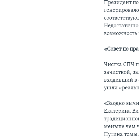
Президент по 
генерировало
соответствую
Недостаточно
возможность 
«Совет по пр
Чистка СПЧ п
зачисткой, з
входивший в с
ушли «реаль
«Заодно вычи
Екатерина Вин
традиционной
меньше чем ч
Путина темы.