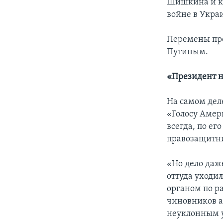
Шишкина и к
войне в Укра
Перемены про
Путиным.
«Президент н
На самом дел
«Голосу Аме
всегда, по ег
правозащитни
«Но дело даже
оттуда уходи
органом по р
чиновников а
неуклонным у