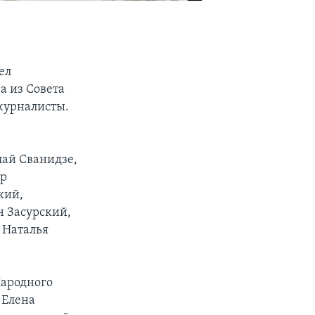
ел
а из Совета
журналисты.
ай Сванидзе,
ор
кий,
 Засурский,
 Наталья
Народного
 Елена