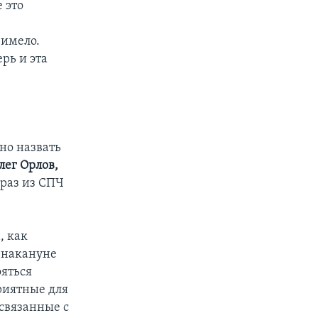
 это
 имело.
рь и эта
но назвать
лег Орлов,
 раз из СПЧ
, как
о накануне
ояться
риятные для
 связанные с