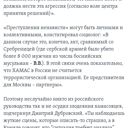
должна нести эта агрессия (согласно воле центра
принятия решений)».
«Преступления ненависти» могут быть личными и
коллективными, констатировал социолог: «В
данном случае это, конечно, акт, сравнимый со
Сребреницей (где сербской армией было убито
более 8 000 мужчин из числа боснийских
мусульман –
В.В.
). В этой связи очень показательно,
что ХАМАС в России не считается
террористической организацией. Ее представители
для Москвы – партнеры».
Поэтому неслучайно никто из российского
руководства так и не осудил злодеяния хамасовцев,
подчеркнул Дмитрий Дубровский. «Ты наблюдаешь
жуткие сцены, которые описать-то страшно, а в
Кремле говорят, что “ситуация требует анализа”,