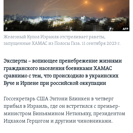
Learning English
СОЦИАЛЬНЫЕ СЕТИ
Железный Купол Израиля отстреливает ракеты,
запущенные ХАМАС из Полосы Газа. 11 сентября 2023 г.
Языки
Эксперты – вопиющее пренебрежение жизнями
гражданского населения боевиками ХАМАС
сравнимо с тем, что происходило в украинских
Буче и Ирпене при российской оккупации
Госсекретарь США Энтони Блинкен в четверг
прибыл в Израиль, где он встретился с премьер-
министром Биньямином Нетаньяху, президентом
Ицхаком Герцогом и другими чиновниками.