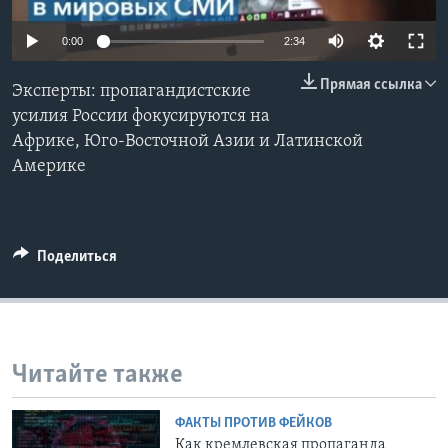
Learning English
0:00
2:34
Прямая ссылка
СОЦИАЛЬНЫЕ СЕТИ
Эксперты: пропагандистские
усилия России фокусируются на
Африке, Юго-Восточной Азии и Латинской
Америке
Языки
Поделиться
Читайте также
ФАКТЫ ПРОТИВ ФЕЙКОВ
Как кремлевская пропаганда