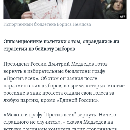
Learning English
Испорченный бюллетень Бориса Немцова
СОЦИАЛЬНЫЕ СЕТИ
Оппозиционные политики о том, оправдались ли
стратегии по бойкоту выборов
Языки
Президент России Дмитрий Медведев готов
вернуть в избирательные бюллетени графу
«Против всех». Об этом он заявил после
парламентских выборов, во время которых многие
россияне в знак протеста отдали свои голоса за
любую партию, кроме «Единой России».
«Можно и графу "Против всех" вернуть. Ничего
страшного не случится», – сказал Медведев на
встрече с членами комитета своих сторонников,