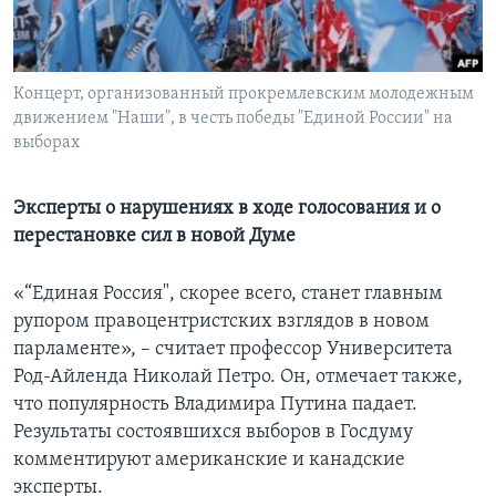
Learning English
Концерт, организованный прокремлевским молодежным
СОЦИАЛЬНЫЕ СЕТИ
движением "Наши", в честь победы "Единой России" на
выборах
Языки
Эксперты о нарушениях в ходе голосования и о
перестановке сил в новой Думе
«“Единая Россия", скорее всего, станет главным
рупором правоцентристских взглядов в новом
парламенте», – считает профессор Университета
Род-Айленда Николай Петро. Он, отмечает также,
что популярность Владимира Путина падает.
Результаты состоявшихся выборов в Госдуму
комментируют американские и канадские
эксперты.