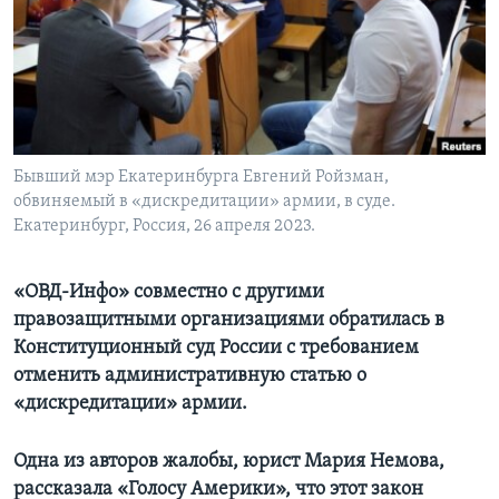
Learning English
СОЦИАЛЬНЫЕ СЕТИ
Бывший мэр Екатеринбурга Евгений Ройзман,
обвиняемый в «дискредитации» армии, в суде.
Языки
Екатеринбург, Россия, 26 апреля 2023.
«ОВД-Инфо» совместно с другими
правозащитными организациями обратилась в
Конституционный суд России с требованием
отменить административную статью о
«дискредитации» армии.
Одна из авторов жалобы, юрист Мария Немова,
рассказала «Голосу Америки», что этот закон