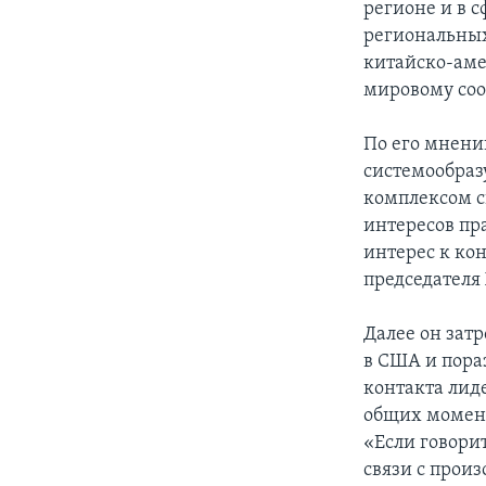
регионе и в 
региональных
китайско-аме
мировому соо
По его мнению
системообра
комплексом с
интересов пр
интерес к ко
председателя
Далее он зат
в США и пораз
контакта лид
общих момент
«Если говорит
связи с прои