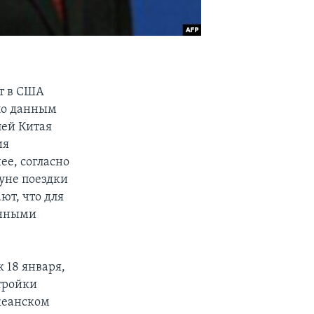
ит в США
 по данным
ей Китая
ия
ее, согласно
уне поездки
ют, что для
енными
 18 января,
 тройки
кеанском