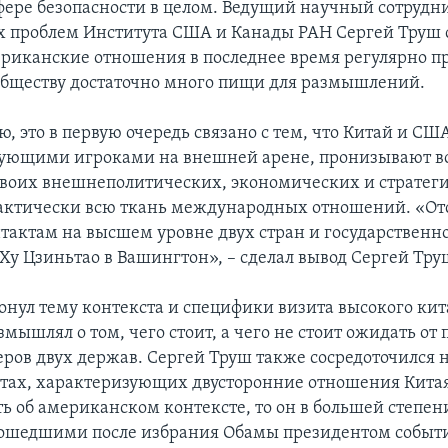
сфере безопасности в целом. Ведущий научный сотрудн
 проблем Института США и Канады РАН Сергей Труш с
риканские отношения в последнее время регулярно п
бществу достаточно много пищи для размышлений.
, это в первую очередь связано с тем, что Китай и СШ
зующими игроками на внешней арене, пронизывают в
воих внешнеполитических, экономических и стратег
актически всю ткань международных отношений. «От
нтактам на высшем уровне двух стран и государственн
 Ху Цзиньтао в Вашингтон», – сделал вывод Сергей Тру
ронул тему контекста и специфики визита высокого кит
мышлял о том, чего стоит, а чего не стоит ожидать от
еров двух держав. Сергей Труш также сосредоточился 
ах, характеризующих двусторонние отношения Кита
ь об американском контексте, то он в большей степени
зошедшими после избрания Обамы президентом событ