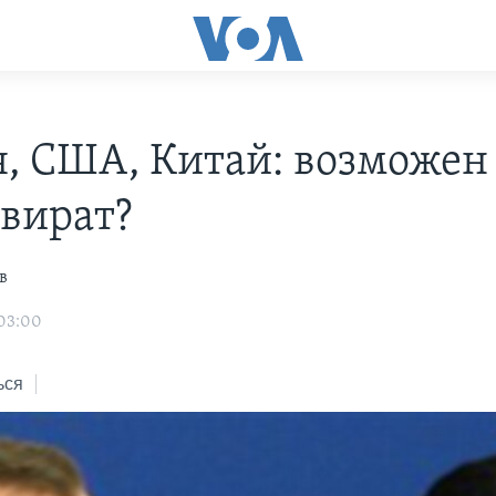
я, США, Китай: возможен
вират?
в
 03:00
ься