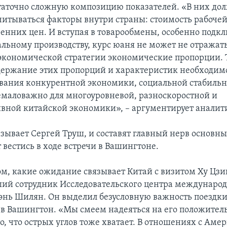
таточно сложную композицию показателей. «В них до
читываться факторы внутри страны: стоимость рабочей
ренних цен. И вступая в товарообмены, особенно подкл
льному производству, курс юаня не может не отражат
 экономической стратегии экономические пропорции.
держание этих пропорций и характеристик необходим
ания конкурентной экономики, социальной стабильн
немаловажно для многоуровневой, разноскоростной и
вной китайской экономики», – аргументирует аналит
азывает Сергей Труш, и составят главный нерв основны
 вестись в ходе встречи в Вашингтоне.
том, какие ожидание связывает Китай с визитом Ху Цзи
ший сотрудник Исследовательского центра междунаро
нь Шилян. Он выделил безусловную важность поездки
 в Вашингтон. «Мы смеем надеяться на его положител
о, что острых углов тоже хватает. В отношениях с Ам