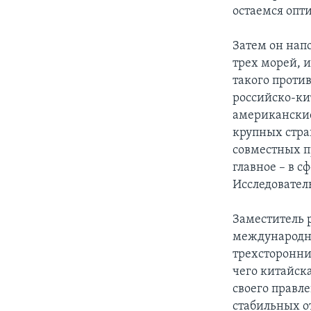
остаемся опт
Затем он нап
трех морей, и
такого проти
российско-ки
американские
крупных стра
совместных п
главное – в с
Исследовател
Заместитель 
международн
трехсторонни
чего китайска
своего правл
стабильных 