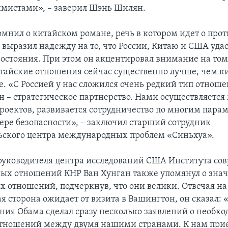
имистами», – заверил Шэнь Шилян.
омнил о китайском романе, речь в котором идет о про
 выразил надежду на то, что России, Китаю и США уда
востояния. При этом он акцентировал внимание на том 
тайские отношения сейчас существенно лучше, чем к
. «С Россией у нас сложился очень редкий тип отноше
н – стратегическое партнерство. Нами осуществляется
роектов, развивается сотрудничество по многим парам
фере безопасности», – заключил старший сотрудник
ьского центра международных проблем «Синьхуа».
руководителя центра исследований США Института с
ых отношений КНР Ван Хунган также упомянул о зна
х отношений, подчеркнув, что они велики. Отвечая на 
я сторона ожидает от визита в Вашингтон, он сказал: 
ения Обама сделал сразу несколько заявлений о необх
отношений между двумя нашими странами. К нам при