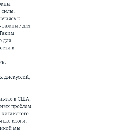
лжны
 силы,
ючаясь к
ь важные для
 Таким
о для
ости в
ик.
х дискуссий,
ньтао в США,
дных проблем
 китайского
ьные итоги,
ерикой мы