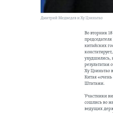
Дмитрий Медведев и Ху Цзиньтао
Во вторник 1
председателя
китайских го
констатирует
ухудшились, и
результатам 
Ху Цзиньтао 
Китая «очен
Штатами.
Участники ви
сошлись во мн
ведущих держ