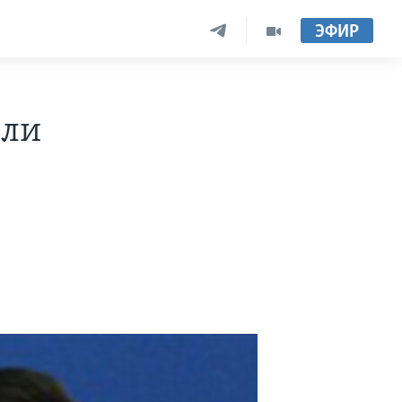
ЭФИР
 ли