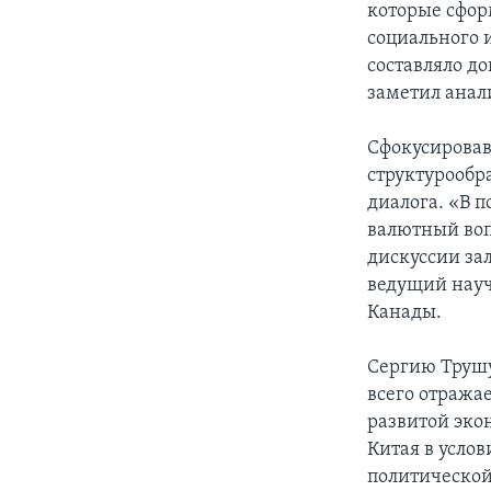
которые сфор
социального 
составляло д
заметил анал
Сфокусировав
структурообр
диалога. «В 
валютный воп
дискуссии за
ведущий науч
Канады.
Сергию Трушу
всего отража
развитой эк
Китая в усло
политической