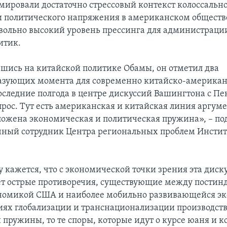
мировали достаточно стрессовый контекст колоссальн
и политического напряжения в американском обществе
овольно высокий уровень прессинга для администраци
итик.
шись на китайской политике Обамы, он отметил два
азующих момента для современно китайско-американ
последние полгода в центре дискуссий Вашингтона с П
рос. Тут есть американская и китайская линия аргумен
ложена экономическая и политическая пружина», – по
ный сотрудник Центра региональных проблем Инсти
 кажется, что с экономической точки зрения эта диск
ет острые противоречия, существующие между постин
ономикой США и наиболее мобильно развивающейся э
виях глобализации и транснационализации производств
 пружины, то те споры, которые идут о курсе юаня и к