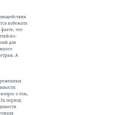
тиводействии
стся избежать
факте, что
итайско-
ний для
 много
етрам. А
овременных
чимости
вопрос о том,
«За период
одимости
езжала