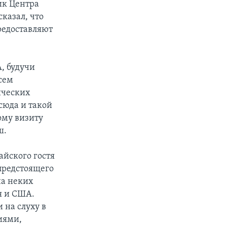
ик Центра
казал, что
редоставляют
А, будучи
сем
ических
сюда и такой
ому визиту
ш.
айского гостя
 предстоящего
на неких
я и США.
 на слуху в
иями,