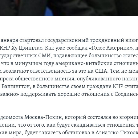
8 января стартовал государственный трехдневный виз
 КНР Ху Цзиньтао. Как уже сообщал «Голос Америки»,
сударственных СМИ, подавляющее большинство жител
, что в минувшем году американо-китайские отношен
 возлагают ответственность за это на США. Тем не мен
опроса общественного мнения, опубликованного накан
в Вашингтон, в большинстве своем граждане КНР счита
ь важно» поддерживать хорошие отношения с Соедин
деомоста Москва-Пекин, который состоялся во вторник
ении, что от того, как будут складываться отношения
ав мира, будет зависеть обстановка в Азиатско-Тихоо