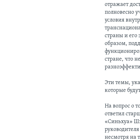
отражает дос
полновесно у
условия внут
транснациона
страны и его
образом, под
функциониров
стране, что 
разноэффекти
Эти темы, ук
которые будут
На вопрос о 
ответил стар
«Синьхуа» Шэ
руководителя
несмотря на т