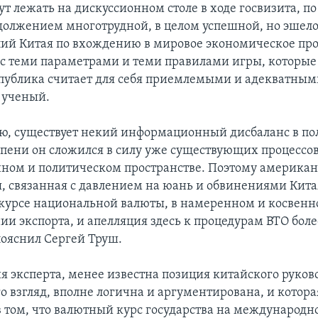
ут лежать на дискуссионном столе в ходе госвизита, по
должением многотрудной, в целом успешной, но эше
лий Китая по вхождению в мировое экономическое про
, с теми параметрами и теми правилами игры, которые
публика считает для себя приемлемыми и адекватными
 ученый.
ю, существует некий информационный дисбаланс в по
епени он сложился в силу уже существующих процессо
ом и политическом пространстве. Поэтому американ
, связанная с давлением на юань и обвинениями Кита
урсе национальной валюты, в намеренном и косвен
ии экспорта, и апелляция здесь к процедурам ВТО бол
пояснил Сергей Труш.
я эксперта, менее известна позиция китайского руков
го взгляд, вполне логична и аргументирована, и котора
в том, что валютный курс государства на международн