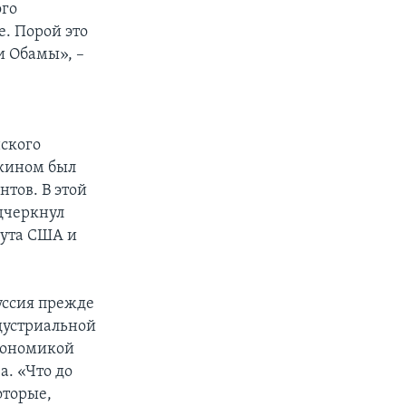
ого
. Порой это
и Обамы», –
ского
екином был
тов. В этой
дчеркнул
тута США и
уссия прежде
дустриальной
кономикой
а. «Что до
оторые,