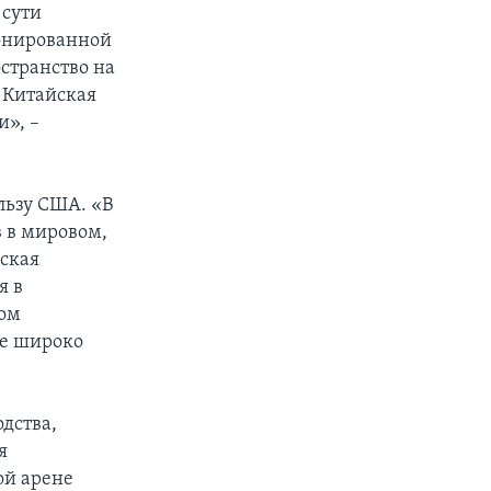
 сути
лонированной
странство на
 Китайская
», –
льзу США. «В
в в мировом,
ская
я в
ном
ее широко
одства,
я
ой арене