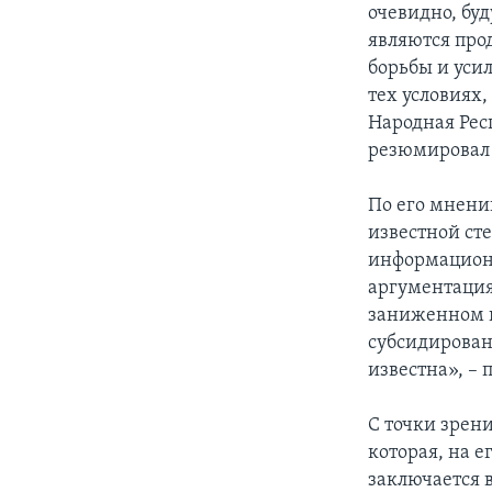
очевидно, буд
являются про
борьбы и уси
тех условиях
Народная Рес
резюмировал
По его мнени
известной ст
информационн
аргументация
заниженном к
субсидирован
известна», – 
С точки зрени
которая, на е
заключается 