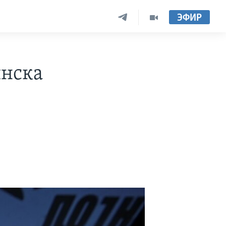
ЭФИР
инска