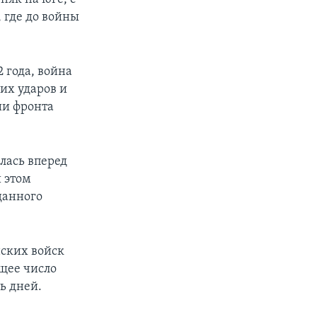
 где до войны
 года, война
их ударов и
ии фронта
алась вперед
 этом
данного
нских войск
бщее число
ь дней.