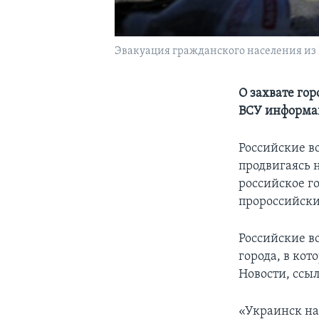
Эвакуация гражданского населения из К
О захвате го
ВСУ информац
Российские в
продвигаясь н
российское г
пророссийски
Российские в
города, в кот
Новости, ссы
«Украинск на