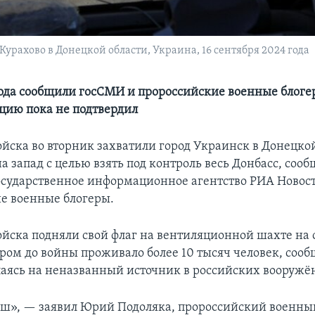
урахово в Донецкой области, Украина, 16 сентября 2024 года
рода сообщили госСМИ и пророссийские военные блоге
ию пока не подтвердил
ойска во вторник захватили город Украинск в Донецкой
а запад с целью взять под контроль весь Донбасс, соо
осударственное информационное агентство РИА Новос
е военные блогеры.
ойска подняли свой флаг на вентиляционной шахте на
ором до войны проживало более 10 тысяч человек, соо
лаясь на неназванный источник в российских вооружё
ш», — заявил Юрий Подоляка, пророссийский военны