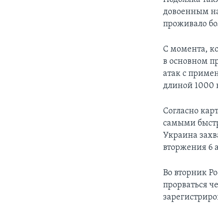
довоенным нас
проживало бол
С момента, ко
в основном п
атак с приме
длиной 1000 к
Согласно карт
самыми быстр
Украина захв
вторжения 6 а
Во вторник Р
прорваться че
зарегистриро