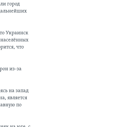
ли город
 дальнейших
что Украинск
х населённых
рится, что
рон из-за
ясь на запад
на, является
равную по
няк на юге, с