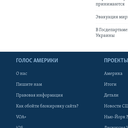
принимаются
Эвакуация мир
В Госдепартаме
Украины
ГОЛОС АМЕРИКИ
ПРОЕКТ
О нас
Америка
Пишите нам
Итоги
Правовая информация
Детали
Как обойти блокировку сайта?
Новости СШ
VOA+
Нью-Йорк 
iOS
Дискуссия 