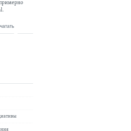
 примерно
l.
чатать
ициативы
ения