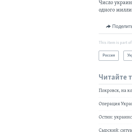
Число украин
одного миллио
Поделит
This item is part of
Россия
Ук
Читайте 
Покровск, на к
Операция Украи
Остин: украинс
Сырский: ситуа