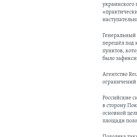
украинского 
«практически
наступательн
Генеральный 
перешёл под 
пунктов, кото
было зафикси
Агентство Reu
ограничений 
Российские с
в сторону Пок
основной цел
площади поло
Подоляка так