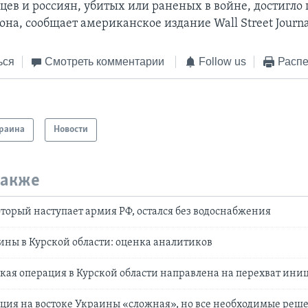
цев и россиян, убитых или раненых в войне, достигло
на, сообщает американское издание Wall Street Journa
ься
Смотреть комментарии
Follow us
Распе
раина
Новости
также
оторый наступает армия РФ, остался без водоснабжения
ны в Курской области: оценка аналитиков
кая операция в Курской области направлена на перехват ин
ция на востоке Украины «сложная», но все необходимые реш