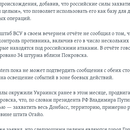
происхождения, добавив, что российские силы захвати
 целым», что позволяет использовать его как базу для
ых операций.
штаб ВСУ в своем вечернем отчёте не сообщил о том, 
контроль противника, включив его в число нескольки
рые находятся под российскими атаками. В отчёте гово
ровано 34 штурма вблизи Покровска.
ters пока не может подтвердить сообщения с обеих сто
на освещение событий в зоне боевых действий.
илы окружили Украинск ранее в этом месяце, продвига
ровска, что, по словам президента РФ Владимира Пути
ью — захватить весь Донбасс, территорию, примерно 
вине штата Огайо.
же заявил, что следующими целями являются город Гор