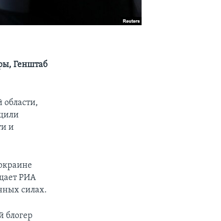
ры, Генштаб
 области,
бщили
ти и
 окраине
бщает РИА
нных силах.
й блогер