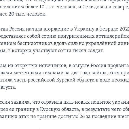
елением более 10 тыс. человек, и Селидово на севере,
ее 20 тыс. человек.
гда Россия начала вторжение в Украину в феврале 2022
редставляет собой серию изнурительных артиллерийск
нением беспилотников вдоль сильно укреплённой лин
м, в которых участвуют сотни тысяч солдат.
ам из открытых источников, в августе Россия продвиг
ыми месячными темпами за два года войны, хотя при
атила часть российской Курской области в ходе неожи
вгуста.
оссия заявила, что отразила пять новых попыток украи
рез ее границу в Курскую область, в результате чего о
ванных атак на границе достигло 26 за последние шест