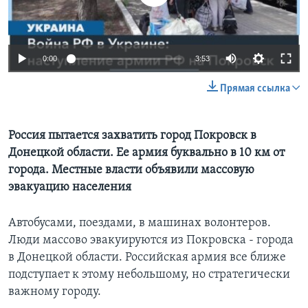
Learning English
0:00
3:53
СОЦИАЛЬНЫЕ СЕТИ
Прямая ссылка
Языки
Россия пытается захватить город Покровск в
Донецкой области. Ее армия буквально в 10 км от
города. Местные власти объявили массовую
эвакуацию населения
Автобусами, поездами, в машинах волонтеров.
Люди массово эвакуируются из Покровска - города
в Донецкой области. Российская армия все ближе
подступает к этому небольшому, но стратегически
важному городу.