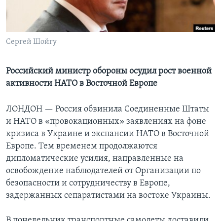
Learning English
Сергей Шойгу
СОЦИАЛЬНЫЕ СЕТИ
Российский министр обороны осудил рост военной
активности НАТО в Восточной Европе
Языки
ЛОНДОН —
Россия обвинила Соединенные Штаты
и НАТО в «провокационных» заявлениях на фоне
кризиса в Украине и экспансии НАТО в Восточной
Европе. Тем временем продолжаются
дипломатические усилия, направленные на
освобождение наблюдателей от Организации по
безопасности и сотрудничеству в Европе,
задержанных сепаратистами на востоке Украины.
В понедельник транспортные самолеты доставили