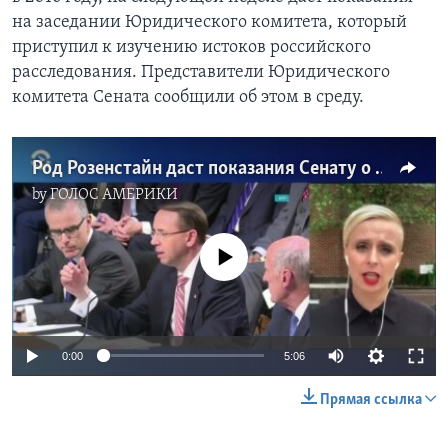
на заседании Юридического комитета, который
приступил к изучению истоков российского
расследования. Представители Юридического
комитета Сената сообщили об этом в среду.
Род Розенстайн даст показания Сенату о ходе российского расследования
by
ГОЛОС АМЕРИКИ
No media source currently available
0:00
5:06
Прямая ссылка