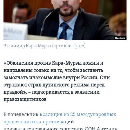
Learning English
СОЦИАЛЬНЫЕ СЕТИ
Владимир Кара-Мурза (архивное фото)
Языки
«Обвинения против Кара-Мурзы ложны и
направлены только на то, чтобы заставить
замолчать инакомыслие внутри России. Они
отражают страх путинского режима перед
правдой», – подчеркивается в заявлении
правозащитников
В понедельник
коалиция из 25 международных
правозащитных организац
ий
призвала генерального секретаря ООН Антониу