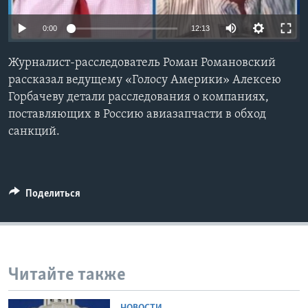
Learning English
0:00
12:13
СОЦИАЛЬНЫЕ СЕТИ
Журналист-расследователь Роман Романовский
рассказал ведущему «Голосу Америки» Алексею
Горбачеву детали расследования о компаниях,
поставляющих в Россию авиазапчасти в обход
Языки
санкций.
Поделиться
Читайте также