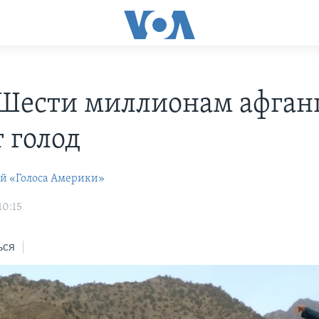
Шести миллионам афган
т голод
ей «Голоса Америки»
10:15
ься