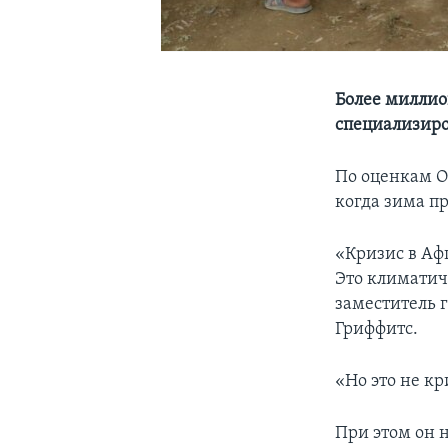
Более миллио
специализиро
По оценкам О
когда зима п
«Кризис в Аф
Это климатич
заместитель 
Гриффитс.
«Но это не кр
При этом он 