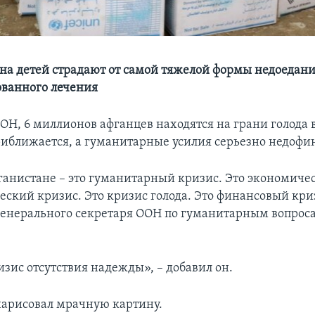
на детей страдают от самой тяжелой формы недоедан
ванного лечения
ОН, 6 миллионов афганцев находятся на грани голода 
риближается, а гуманитарные усилия серьезно недофи
ганистане – это гуманитарный кризис. Это экономиче
еский кризис. Это кризис голода. Это финансовый криз
генерального секретаря ООН по гуманитарным вопро
изис отсутствия надежды», – добавил он.
нарисовал мрачную картину.