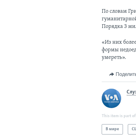
По словам Гр
гуманитарной
Порядка 3 ми
«Из них боле
формы недоед
умереть».
Поделит
Слу
This item is part of
В мире
С