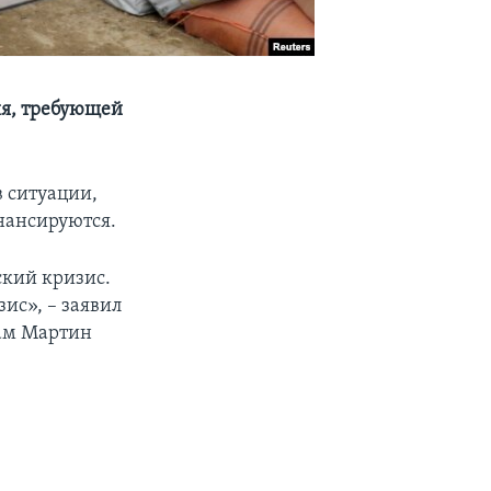
ия, требующей
в ситуации,
нансируются.
ский кризис.
ис», – заявил
сам Мартин