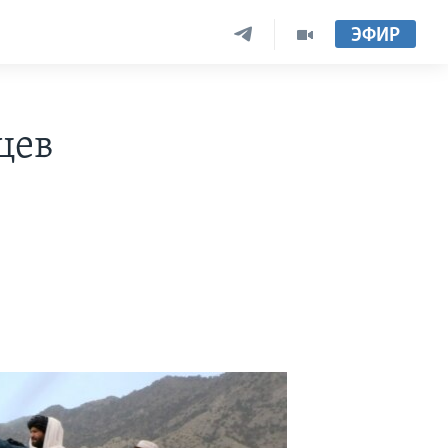
ЭФИР
цев