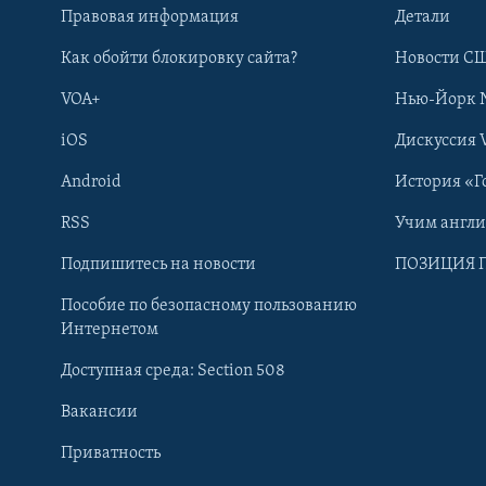
Правовая информация
Детали
Как обойти блокировку сайта?
Новости СШ
VOA+
Нью-Йорк 
iOS
Дискуссия 
Android
История «Г
RSS
Учим англ
Learning English
Подпишитесь на новости
ПОЗИЦИЯ 
Пособие по безопасному пользованию
СОЦИАЛЬНЫЕ СЕТИ
Интернетом
Доступная среда: Section 508
Вакансии
Приватность
Языки