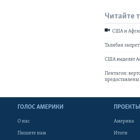
Читайте 
США и Афган
Талибан запрет
США выделят А
Пентагон: верт
предоставлены
ГОЛОС АМЕРИКИ
ПРОЕКТ
О нас
Америка
Пишите нам
Итоги