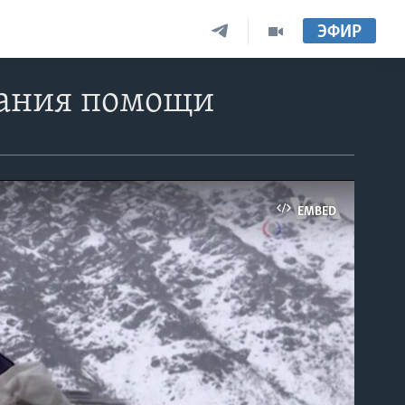
ЭФИР
зания помощи
EMBED