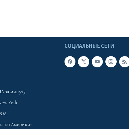
Ы
СОЦИАЛЬНЫЕ СЕТИ
А за минуту
New York
VOA
олоса Америки»