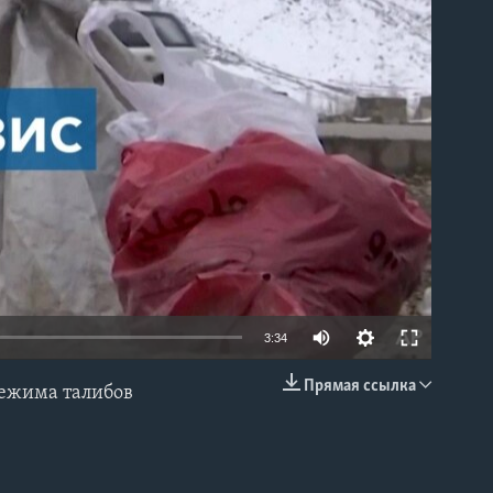
able
3:34
Прямая ссылка
режима талибов
EMBED