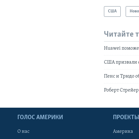
США
Ново
Читайте 
Huawei поможет
США призвали с
Пенс и Трюдо о
Роберт Стрейер
ГОЛОС АМЕРИКИ
ПРОЕКТ
О нас
Америка