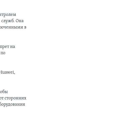
онтролем
 служб. Она
ключенными в
прет на
 по
Huawei,
тобы
 от сторонних
борудования