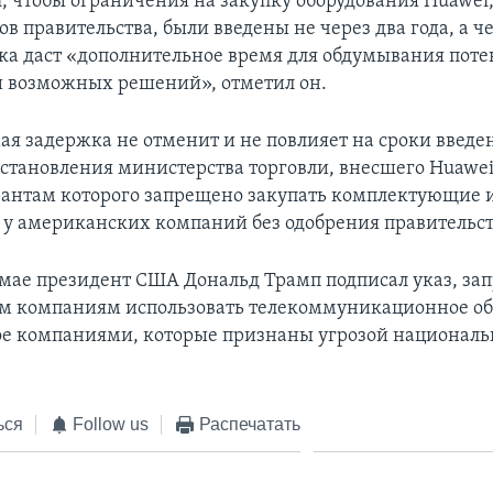
л, чтобы ограничения на закупку оборудования Huawei
в правительства, были введены не через два года, а ч
ка даст «дополнительное время для обдумывания пот
и возможных решений», отметил он.
я задержка не отменит и не повлияет на сроки введе
остановления министерства торговли, внесшего Huawe
рантам которого запрещено закупать комплектующие 
 у американских компаний без одобрения правительс
в мае президент США Дональд Трамп подписал указ, 
м компаниям использовать телекоммуникационное об
е компаниями, которые признаны угрозой национал
.
ься
Follow us
Распечатать