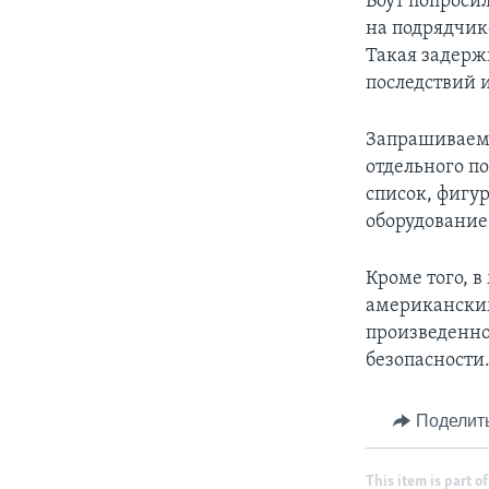
Воут попроси
на подрядчико
Такая задерж
последствий 
Запрашиваема
отдельного п
список, фигу
оборудование
Кроме того, 
американски
произведенно
безопасности
Поделит
This item is part of