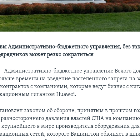
авы Административно-бюджетного управления, без так
одрядчиков может резко сократиться
 Административно-бюджетное управление Белого до
больше времени на введение постепенного запрета на 
контрактов с компаниями, которые ведут бизнес с ки
кационным гигантом Huawei.
тановлен законом об обороне, принятым в прошлом год
 разностороннего давления властей США на компанию
 – крупнейшего в мире производителя оборудования для
ационных сетей, которого Вашингтон обвиняет в шп