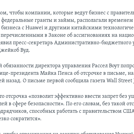
 том, чтобы компании, которые ведут бизнес с правите
 федеральные гранты и займы, располагали временем
бизнеса с Huawei и другими китайскими технологич
перечисленными в Законе об ассигнованиях на наци
заявил пресс-секретарь Административно-бюджетного
Джейкоб Вуд.
обязанности директора управления Рассел Воут попр
вице-президента Майка Пенса об отсрочке в письме, 
й назад. О письме первой сообщила газета Wall Street J
что отсрочка «позволит эффективно ввести запрет без у
й в сфере безопасности». По его словам, без такой от
одрядчиков, способных работать с правительством США
езко сократится».