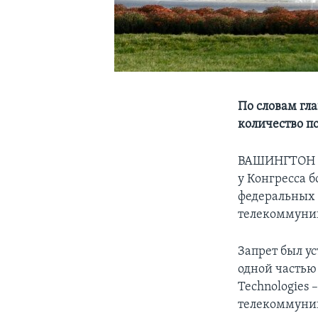
По словам гл
количество п
ВАШИНГТОН –
у Конгресса 
федеральных 
телекоммуни
Запрет был ус
одной частью
Technologies
телекоммуник