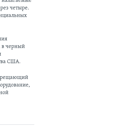
, налагаемые
ерез четыре.
енциальных
ния
i в черный
и
тва США.
запрещающий
орудование,
ьной