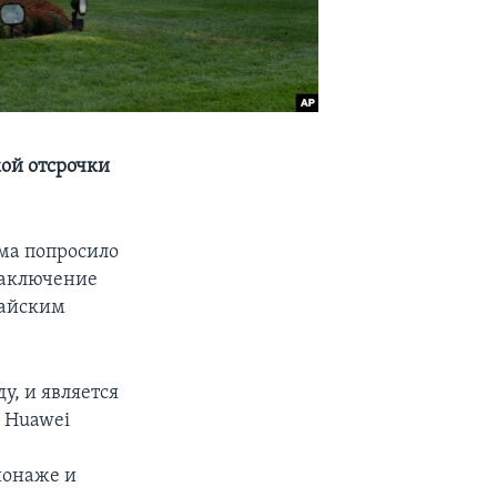
ой отсрочки
ма попросило
заключение
тайским
у, и является
 Huawei
ионаже и