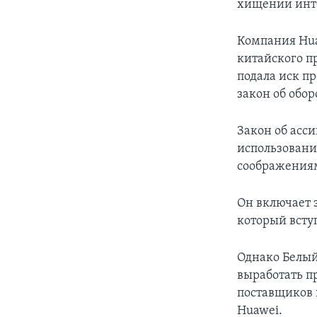
хищении инте
Компания Hua
китайского п
подала иск п
закон об обо
Закон об асс
использовани
соображениям
Он включает 
который вступ
Однако Белый
выработать пр
поставщиков 
Huawei.