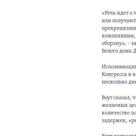
«Речь идет о
или получают
прекращения 
компаниями, 
оборону», – 
Белого дома 
Исполняющий 
Конгресса и 
несколько дне
Воут сказал, 
желаемых целе
количество п
задержек, «р