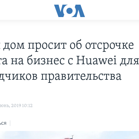
 дом просит об отсрочке
а на бизнес с Huawei дл
дчиков правительства
нь, 2019 10:12
ься