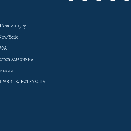
А за минуту
New York
VOA
олоса Америки»
ийский
ПРАВИТЕЛЬСТВА США