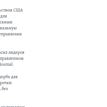
льством США
 для
ескими
ональную
 управления
осил лидеров
направленном
ournal.
щерба для
срочки
 без