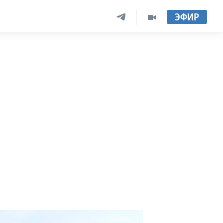
ЭФИР
я