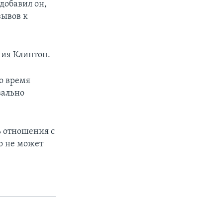
добавил он,
зывов к
ния Клинтон.
о время
вально
ь отношения с
о не может