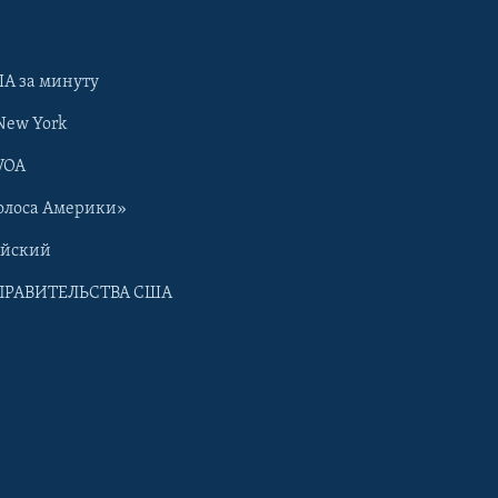
А за минуту
New York
VOA
олоса Америки»
ийский
ПРАВИТЕЛЬСТВА США