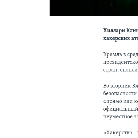
Хиллари Клин
хакерских ат
Кремль в сре
президентско
стран, спонс
Во вторник К
безопасности
«прямо или к
официальный 
неуместное з
«Хакерство -