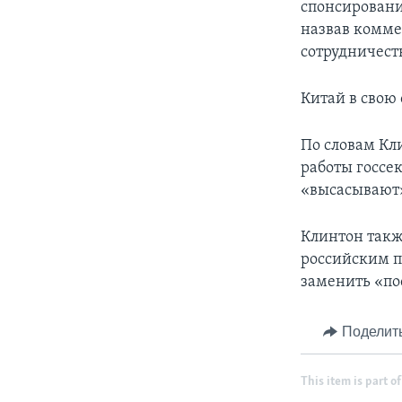
спонсировании
назвав комме
сотрудничеств
Китай в свою
По словам Кл
работы госсе
«высасывают
Клинтон такж
российским п
заменить «по
Поделит
This item is part of