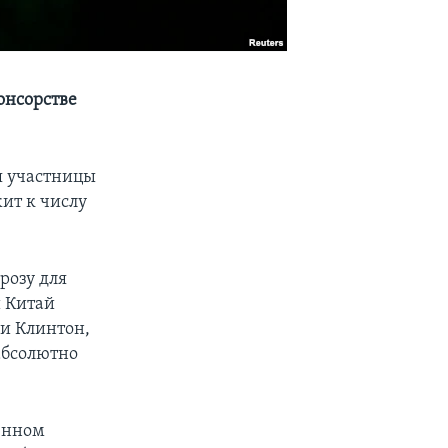
онсорстве
я участницы
ит к числу
розу для
и Китай
ии Клинтон,
абсолютно
венном