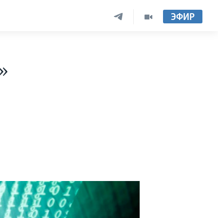
ЭФИР
»