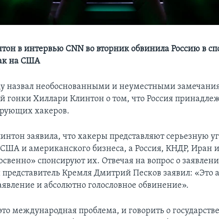
тон в интервью CNN во вторник обвинила Россию в сп
ак на США
ду назвал необоснованными и неуместными замечани
й гонки Хиллари Клинтон о том, что Россия принадлеж
ирующих хакеров.
линтон заявила, что хакеры представляют серьезную уг
 США и американского бизнеса, а Россия, КНДР, Иран 
освенно» спонсируют их. Отвечая на вопрос о заявлен
представитель Кремля Дмитрий Песков заявил: «Это 
аявление и абсолютно голословное обвинение».
 это международная проблема, и говорить о государст