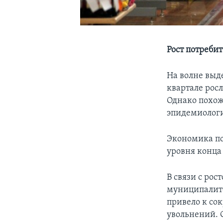
Рост потреби
На волне выд
квартале рос
Однако похоже
эпидемиологи
Экономика пог
уровня конца 
В связи с рос
муниципалите
привело к со
увольнений. С