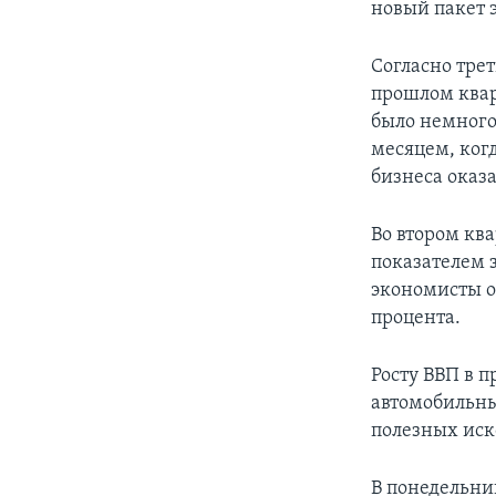
новый пакет
Согласно тре
прошлом квар
было немного
месяцем, когд
бизнеса оказ
Во втором кв
показателем 
экономисты ож
процента.
Росту ВВП в п
автомобильны
полезных ис
В понедельни