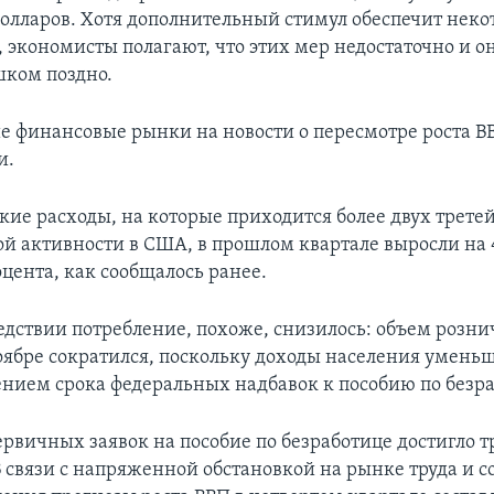
олларов. Хотя дополнительный стимул обеспечит неко
 экономисты полагают, что этих мер недостаточно и о
ком поздно.
 финансовые рынки на новости о пересмотре роста В
и.
кие расходы, на которые приходится более двух трете
й активности в США, в прошлом квартале выросли на 4
оцента, как сообщалось ранее.
едствии потребление, похоже, снизилось: объем розн
ноябре сократился, поскольку доходы населения умень
чением срока федеральных надбавок к пособию по безр
ервичных заявок на пособие по безработице достигло 
 связи с напряженной обстановкой на рынке труда и