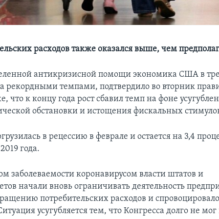
тельских расходов также оказался выше, чем предпола
еленной антикризисной помощи экономика США в тр
ла рекордными темпами, подтвердило во вторник прави
, что к концу года рост сбавил темп на фоне усугубле
ческой обстановки и истощения фискальных стимуло
рузилась в рецессию в феврале и остается на 3,4 про
2019 года.
том заболеваемости коронавирусом власти штатов и
тов начали вновь ограничивать деятельность предпри
кращению потребительских расходов и спровоцировало
итуация усугубляется тем, что Конгресса долго не мог