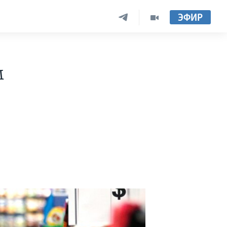
ЭФИР
м