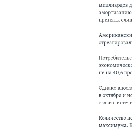
миллиардов д
амортизацию,
приняты слиш
Американские
отреагировал
Потребительс
экономическо
не на 40,6 пр
Однако впосл
в октябре и 
связи с исте
Количество п
максимума. В