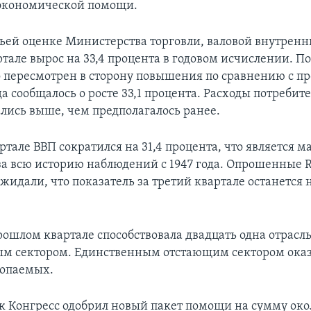
 экономической помощи.
тьей оценке Министерства торговли, валовой внутренн
тале вырос на 33,4 процента в годовом исчислении. П
 пересмотрен в сторону повышения по сравнению с 
а сообщалось о росте 33,1 процента. Расходы потребит
ались выше, чем предполагалось ранее.
артале ВВП сократился на 31,4 процента, что является
за всю историю наблюдений с 1947 года. Опрошенные R
идали, что показатель за третий квартале останется н
рошлом квартале способствовала двадцать одна отрасль 
м сектором. Единственным отстающим сектором оказ
копаемых.
к Конгресс одобрил новый пакет помощи на сумму око