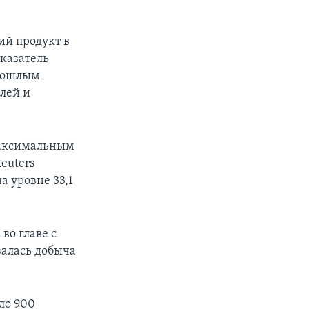
ий продукт в
оказатель
прошлым
елей и
 максимальным
euters
а уровне 33,1
во главе с
алась добыча
ло 900