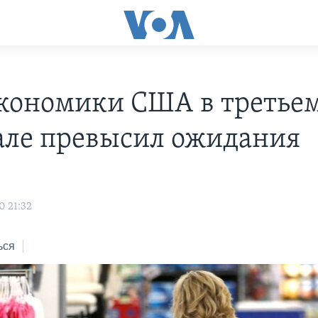
экономики США в третье
але превысил ожидания
0 21:32
ься