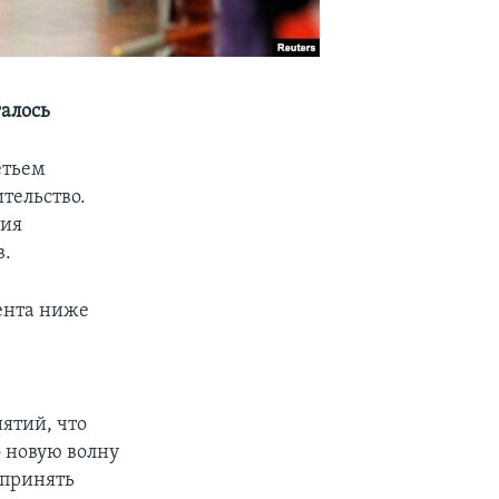
галось
етьем
тельство.
ния
в.
цента ниже
ятий, что
 новую волну
 принять