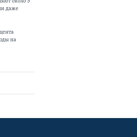
ляют около 5
ли даже
оцента
оды на