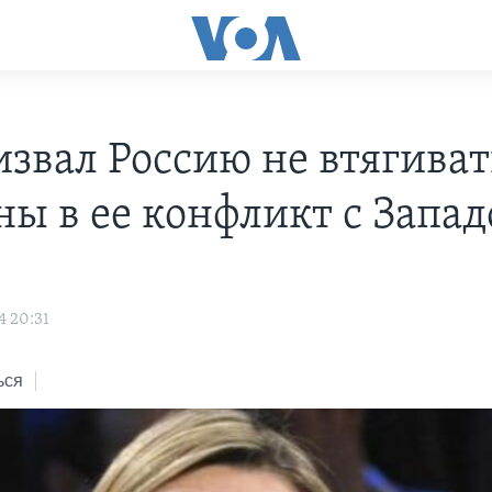
извал Россию не втягиват
ны в ее конфликт с Запа
4 20:31
ься