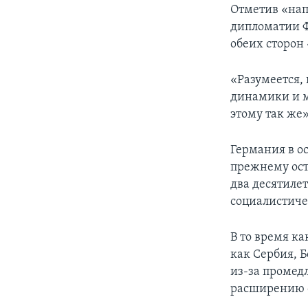
Отметив «нап
дипломатии Ф
обеих сторон 
«Разумеется,
динамики и м
этому так же»
Германия в о
прежнему ост
два десятиле
социалистиче
В то время ка
как Сербия, 
из-за промед
расширению с