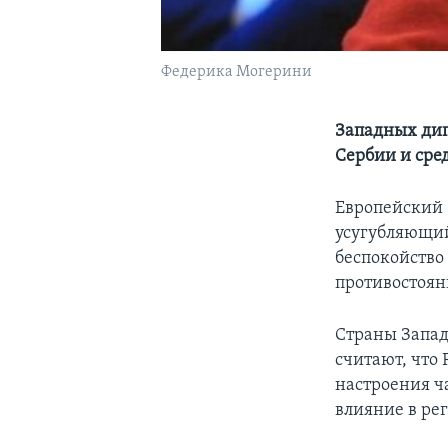
Федерика Могерини
Западных дип
Сербии и сре
Европейский 
усугубляющий
беспокойство
противостоян
Страны Запад
считают, что
настроения ч
влияние в ре