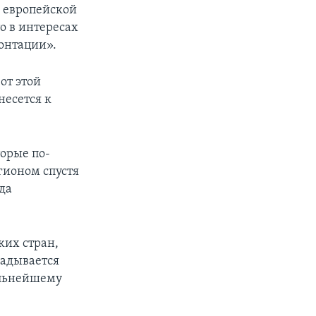
а европейской
о в интересах
ронтации».
от этой
несется к
торые по-
гионом спустя
да
ких стран,
ладывается
альнейшему