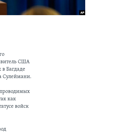
го
тавитель США
 в Багдаде
а Сулеймани.
, проводимых
так как
татусе войск
вод