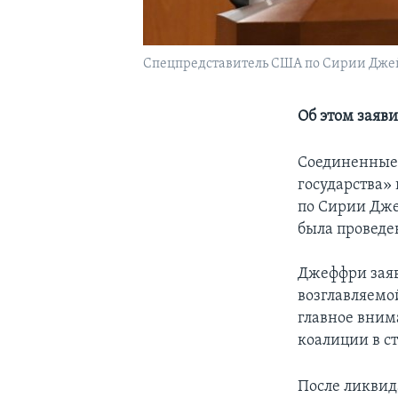
Cпецпредставитель США по Сирии Дже
Об этом заяв
Соединенные 
государства»
по Сирии Дже
была проведе
Джеффри заяв
возглавляемо
главное вним
коалиции в с
После ликвид