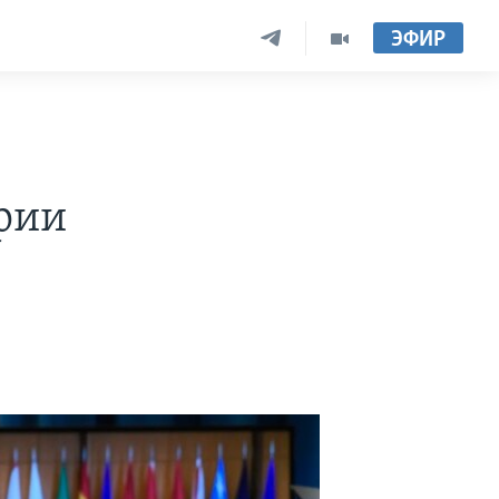
ЭФИР
рии