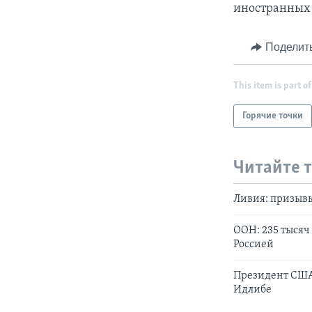
иностранных 
Поделит
This item is part of
Горячие точки
Читайте 
Ливия: призывы
ООН: 235 тысяч
Россией
Президент США
Идлибе