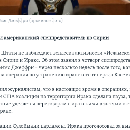
ймс Джеффри (архивное фото)
ил американский спецпредставитель по Сирии
Штаты не наблюдают всплеска активности «Исламско
 в Сирии и Ираке. Об этом заявил в четверг спецпредс
ймс Джеффри – через несколько недель после того, как
на операция по устранению иранского генерала Касем
ил журналистам, что в настоящее время в операциях
й США коалиции на территории Ирака сделана пауза, 
ание уделяется переговорам с иракскими властями о с
тране.
ации Сулеймани парламент Ирака проголосовал за вы