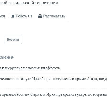
войск с иракской территории.
ься
Follow us
Распечатать
Новости
также
 к миру пока не возымели эффекта
 человек покинули Идлиб при наступлении армии Асада, по
 призвал Россию, Сирию и Иран прекратить удары по мирным