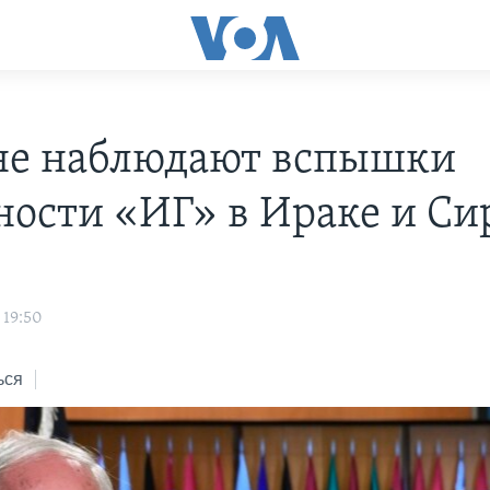
е наблюдают вспышки
ности «ИГ» в Ираке и Си
 19:50
ься