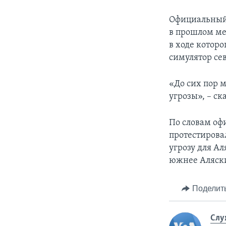
Официальный 
в прошлом ме
в ходе котор
симулятор се
«До сих пор 
угрозы», – ск
По словам оф
протестировал
угрозу для Ал
южнее Аляски
Поделит
Слу