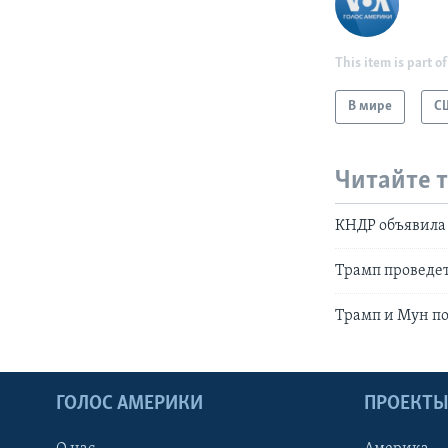
This item is part of
В мире
С
Читайте 
КНДР объявила
Трамп проведет
Трамп и Мун п
ГОЛОС АМЕРИКИ
ПРОЕКТ