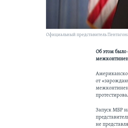
Официальный представитель Пентагон
Об этом было
межконтинен
Американское
от «зарождаю
межконтинент
протестирова
Запуск МБР на
представител
не представл