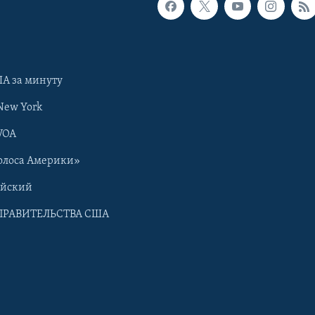
А за минуту
New York
VOA
олоса Америки»
ийский
ПРАВИТЕЛЬСТВА США