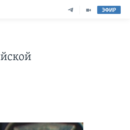
ЭФИР
ейской