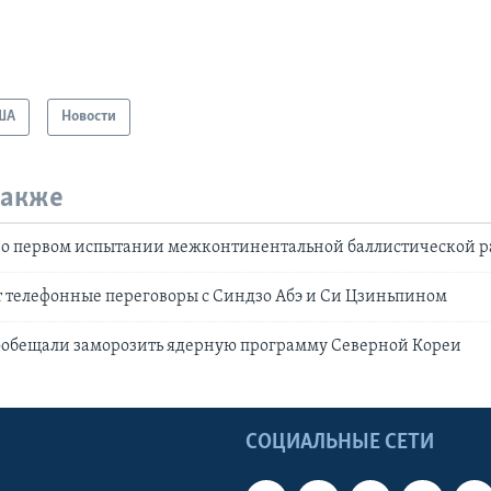
ША
Новости
также
 о первом испытании межконтинентальной баллистической р
 телефонные переговоры с Синдзо Абэ и Си Цзиньпином
ообещали заморозить ядерную программу Северной Кореи
Ы
СОЦИАЛЬНЫЕ СЕТИ