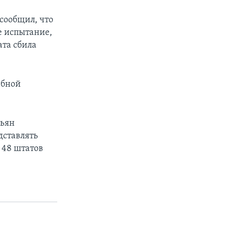
сообщил, что
е испытание,
ата сбила
абной
ньян
дставлять
х 48 штатов