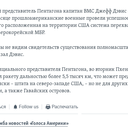
представитель Пентагона капитан ВМС Джефф Дэвис 
сяце прошлоамериканские военные провели успешно
ого расположенная на территории США система перехв
верокорейской МБР.
мы не видим свидетельств существования полномасшт
азал Дэвис.
ициального представителя Пентагона, во вторник Пхе
 ракету дальностью более 5,5 тысяч км, что может пре
яски – штата на северо-западе США, – но не для други
, а также Гавайских островов.
ься
Follow us
Распечатать
жба новостей «Голоса Америки»