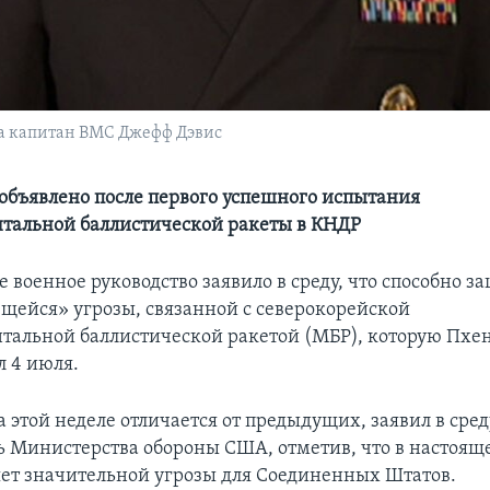
а капитан ВМС Джефф Дэвис
 объявлено после первого успешного испытания
тальной баллистической ракеты в КНДР
 военное руководство заявило в среду, что способно 
щейся» угрозы, связанной с северокорейской
альной баллистической ракетой (МБР), которую Пхе
л 4 июля.
 этой неделе отличается от предыдущих, заявил в сред
ь Министерства обороны США, отметив, что в настояще
яет значительной угрозы для Соединенных Штатов.