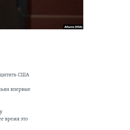
защитить США
ньян впервые
у
е время это