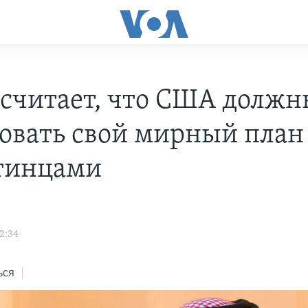
 считает, что США долж
совать свой мирный план
тинцами
2:34
ься