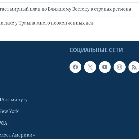
ает мирный план по Ближнему Востоку в странах региона
литике у Трампа много неоконченных дел
Ы
СОЦИАЛЬНЫЕ СЕТИ
А за минуту
New York
VOA
олоса Америки»