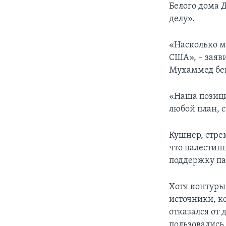
Белого дома 
делу».
«Насколько м
США», – заяв
Мухаммед бен
«Наша позици
любой план, с
Кушнер, стре
что палестин
поддержку па
Хотя контуры
источники, к
отказался от
пользовались