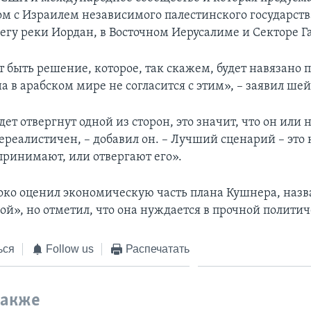
ом с Израилем независимого палестинского государств
егу реки Иордан, в Восточном Иерусалиме и Секторе Га
т быть решение, которое, так скажем, будет навязано 
а в арабском мире не согласится с этим», – заявил ш
дет отвергнут одной из сторон, это значит, что он или 
ереалистичен, – добавил он. – Лучший сценарий – это 
принимают, или отвергают его».
ко оценил экономическую часть плана Кушнера, назв
ой», но отметил, что она нуждается в прочной политич
ься
Follow us
Распечатать
также