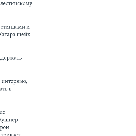
алестинскому
естинцами и
Катара шейх
ддержать
 интервью,
ать в
кие
 Кушнер
орой
атривает