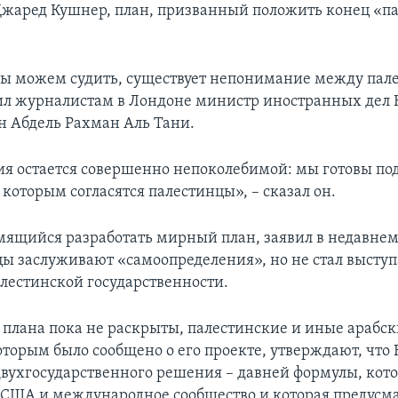
Джаред Кушнер, план, призванный положить конец «п
ы можем судить, существует непонимание между пал
ил журналистам в Лондоне министр иностранных дел 
 Абдель Рахман Аль Тани.
я остается совершенно непоколебимой: мы готовы по
 которым согласятся палестинцы», – сказал он.
мящийся разработать мирный план, заявил в недавнем
цы заслуживают «самоопределения», но не стал выступ
лестинской государственности.
 плана пока не раскрыты, палестинские и иные арабс
оторым было сообщено о его проекте, утверждают, что
 двухгосударственного решения – давней формулы, кот
 США и международное сообщество и которая предусм