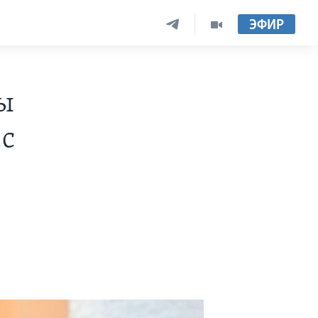
ЭФИР
ны
 с