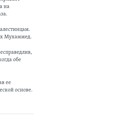
а на
за.
палестинцам.
ейх Мухаммед.
несправедлив,
когда обе
ав ее
еской основе.