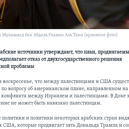
 Мухаммед бен Абдель Рахман Аль Тани (архивное фото)
абские источники утверждают, что план, продвигаем
едполагает отказ от двухгосударственного решения
чной проблемы
 в воскресенье, что между палестинцами и США сущест
по вопросу об американском плане, направленном на
конфликта между Израилем и палестинцами. В Дохе з
ние не может быть навязано палестинцам.
 политики и политики некоторых арабских стран видя
 США, которые продвигает зять Дональда Трампа и с