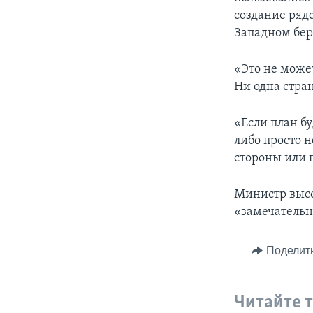
создание ряд
Западном бер
«Это не може
Ни одна стран
«Если план бу
либо просто н
стороны или 
Министр высо
«замечательн
Поделит
Читайте 