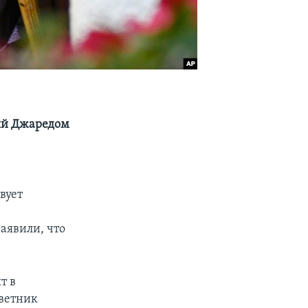
ый Джаредом
вует
аявили, что
т в
оветник