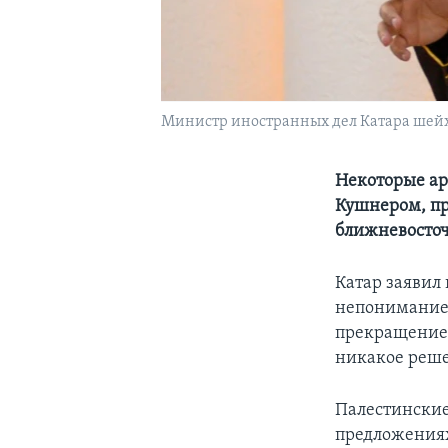
Министр иностранных дел Катара шейх
Некоторые ар
Кушнером, пр
ближневосто
Катар заявил
непонимание 
прекращение 
никакое реше
Палестинские
предложениях