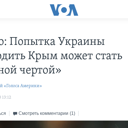
ico: Попытка Украины
одить Крым может стать
ной чертой»
ей «Голоса Америки»
 13:12
ься
Смотреть комментарии
(1)