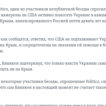
itico, один из участников непубличной беседы спросил
, намерены ли США активно помогать Украине в камп
Крыма, аннексированного Россией почти девять лет на
, как сообщатся, ответил, что США не подталкивают Ук
на Крым, и сосредоточены на оказании ей помощи в б
ы.
я, Блинкен подчеркнул, что только власти Украины са
упать ли на Крым.
 некоторые участники беседы, опрошенные Politico, с
 что сам Блинкен в настоящий момент не считает тако
о, отметили, что госсекретарь скорее имел в виду, что