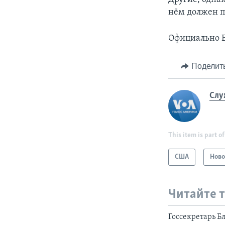
нём должен 
Официально Б
Поделит
Слу
This item is part of
США
Ново
Читайте 
Госсекретарь Б