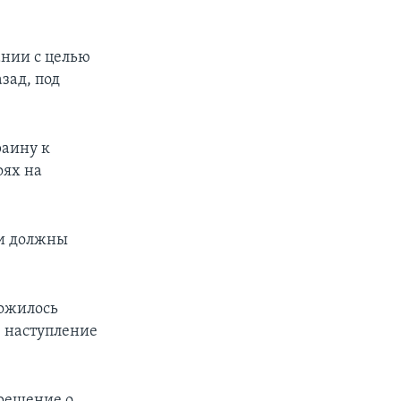
ании с целью
зад, под
раину к
оях на
ми должны
ложилось
е наступление
 решение о