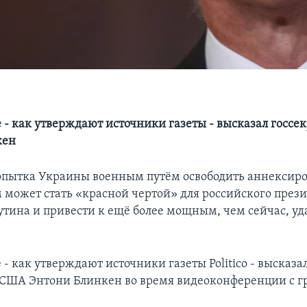
 - как утверждают источники газеты - высказал госс
кен
опытка Украины военным путём освободить аннексир
 может стать «красной чертой» для российского през
тина и привести к ещё более мощным, чем сейчас, уд
- как утверждают источники газеты Politico - высказа
 США Энтони Блинкен во время видеоконференции с г