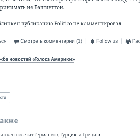
принимать не Вашингтон.
линкен публикацию Politico не комментировал.
ься
Смотреть комментарии
(1)
Follow us
Рас
жба новостей «Голоса Америки»
сти
также
линкен посетит Германию, Турцию и Грецию