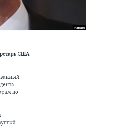
екретарь США
ованный
идента
арам по
л
руппой