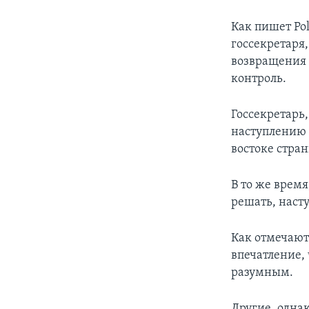
Как пишет Pol
госсекретаря
возвращения 
контроль.
Госсекретарь
наступлению 
востоке стран
В то же врем
решать, наст
Как отмечают
впечатление,
разумным.
Другие, однак