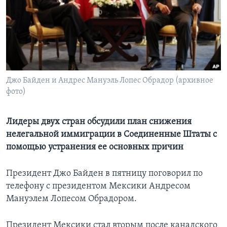
Learning English
СОЦИАЛЬНЫЕ СЕТИ
Джо Байден и Андрес Мануэль Лопес Обрадор (архивное
фото)
Языки
Лидеры двух стран обсудили план снижения
нелегальной иммиграции в Соединенные Штаты с
помощью устранения ее основных причин
Президент Джо Байден в пятницу поговорил по
телефону с президентом Мексики Андресом
Мануэлем Лопесом Обрадором.
Президент Мексики стал вторым после канадского