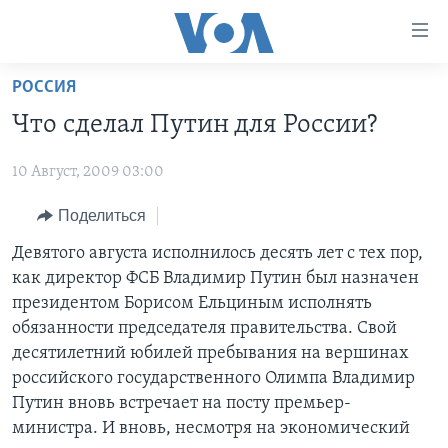
Линки
доступности
Перейти
РОССИЯ
на
ГЛАВНОЕ
Что сделал Путин для России?
основной
ПРОГРАММЫ
контент
10 Август, 2009 03:00
ПРОЕКТЫ
Перейти
АМЕРИКА
к
ЭКСПЕРТИЗА
Поделиться
НОВОСТИ ЗА МИНУТУ
УЧИМ АНГЛИЙСКИЙ
основной
ИНТЕРВЬЮ
ИТОГИ
НАША АМЕРИКАНСКАЯ ИСТОРИЯ
Девятого августа исполнилось десять лет с тех пор,
навигации
как директор ФСБ Владимир Путин был назначен
Перейти
ФАКТЫ ПРОТИВ ФЕЙКОВ
ПОЧЕМУ ЭТО ВАЖНО?
А КАК В АМЕРИКЕ?
президентом Борисом Ельциным исполнять
в
ЗА СВОБОДУ ПРЕССЫ
ДИСКУССИЯ VOA
АРТЕФАКТЫ
обязанности председателя правительства. Свой
поиск
десятилетний юбилей пребывания на вершинах
УЧИМ АНГЛИЙСКИЙ
ДЕТАЛИ
АМЕРИКАНСКИЕ ГОРОДКИ
российского государственного Олимпа Владимир
ВИДЕО
НЬЮ-ЙОРК NEW YORK
ТЕСТЫ
Путин вновь встречает на посту премьер-
министра. И вновь, несмотря на экономический
ПОДПИСКА НА НОВОСТИ
АМЕРИКА. БОЛЬШОЕ ПУТЕШЕСТВИЕ