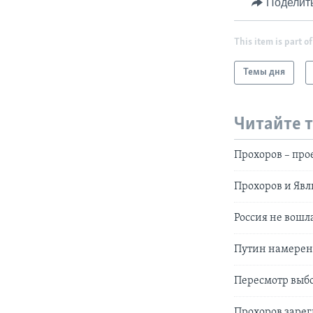
Поделит
This item is part of
Темы дня
Читайте 
Прохоров – про
Прохоров и Яв
Россия не вошла
Путин намерен
Пересмотр выбо
Прохоров зарег