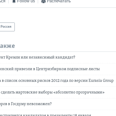
ься
Follow us
Распечатать
Россия
также
ект Кремля или независимый кандидат?
линский привезли в Центризбирком подписные листы
 в список основных рисков 2012 года по версии Eurasia Group
 сделать мартовские выборы «абсолютно прозрачными»
ров в Госдуму невозможен?
истрируется кандидатом в президенты 18 января