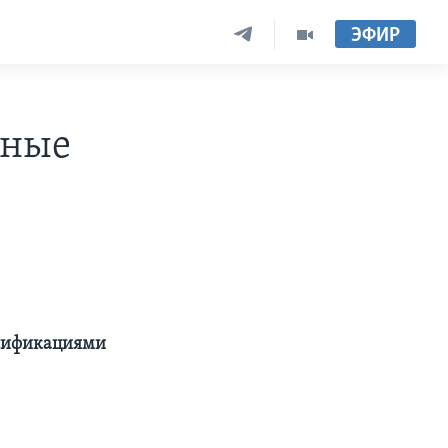
ЭФИР
чные
ьсификациями