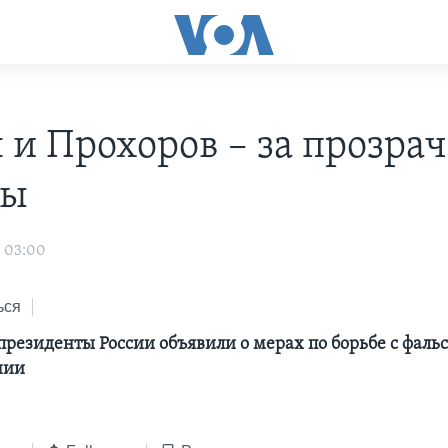
 и Прохоров – за прозра
ры
1 03:00
ься
президенты России объявили о мерах по борьбе с фал
нии