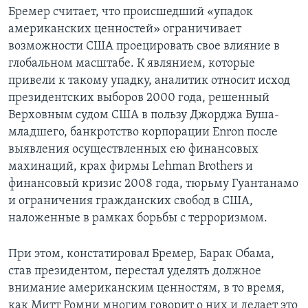
Бремер считает, что происшедший «упадок
американских ценностей» ограничивает
возможности США проецировать свое влияние в
глобальном масштабе. К являнием, которые
привели к такому упадку, аналитик относит исход
президентских выборов 2000 года, решенный
Верховным судом США в пользу Джорджа Буша-
младшего, банкротство корпорации Enron после
выявления осуществленных ею финансовых
махинаций, крах фирмы Lehman Brothers и
финансовый кризис 2008 года, тюрьму Гуантанамо
и ограничения гражданских свобод в США,
наложенные в рамках борьбы с терроризмом.
При этом, констатировал Бремер, Барак Обама,
став президентом, перестал уделять должное
внимание американским ценностям, в то время,
как Митт Ромни многим говорит о них и делает это