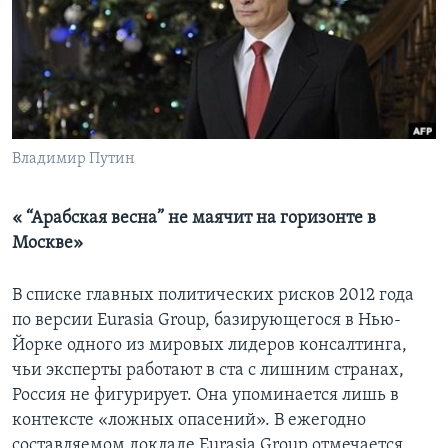
Learning English
СОЦИАЛЬНЫЕ СЕТИ
Владимир Путин
Языки
« “Арабская весна” не маячит на горизонте в
Москве»
В списке главных политических рисков 2012 года
по версии Eurasia Group, базирующегося в Нью-
Йорке одного из мировых лидеров консалтинга,
чьи эксперты работают в ста с лишним странах,
Россия не фигурирует. Она упоминается лишь в
контексте «ложных опасений». В ежегодно
составляемом докладе Eurasia Group отмечается,