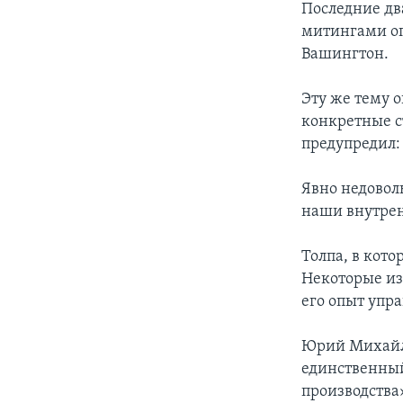
Последние дв
митингами оп
Вашингтон.
Эту же тему о
конкретные с
предупредил:
Явно недовол
наши внутрен
Толпа, в кото
Некоторые из
его опыт упр
Юрий Михайло
единственный
производства