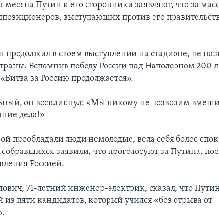
а месяца Путин и его сторонники заявляют, что за ма
позиционеров, выступающих против его правительств
н продолжил в своем выступлении на стадионе, не наз
траны. Вспомнив победу России над Наполеоном 200 ле
 «Битва за Россию продолжается».
ьный, он воскликнул: «Мы никому не позволим вмеши
ние дела!»
рой преобладали люди немолодые, вела себя более спок
 собравшихся заявили, что проголосуют за Путина, пос
авления Россией.
вич, 71-летний инженер-электрик, сказал, что Путин
 из пяти кандидатов, который учился «без отрыва от
».