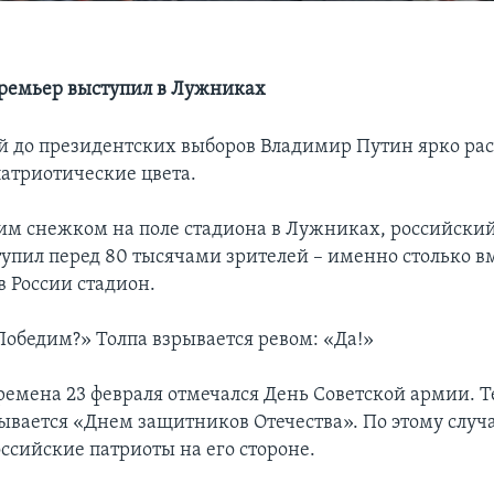
ремьер выступил в Лужниках
ей до президентских выборов Владимир Путин ярко ра
атриотические цвета.
ким снежком на поле стадиона в Лужниках, российски
упил перед 80 тысячами зрителей – именно столько в
 России стадион.
Победим?» Толпа взрывается ревом: «Да!»
ремена 23 февраля отмечался День Советской армии. Т
ывается «Днем защитников Отечества». По этому слу
оссийские патриоты на его стороне.