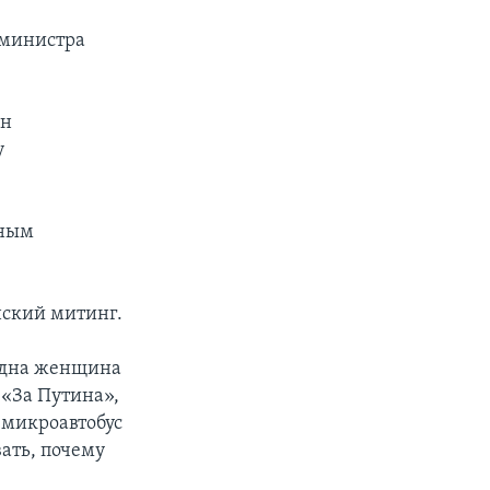
-министра
Он
у
нным
нский митинг.
 Одна женщина
 «За Путина»,
 микроавтобус
ать, почему