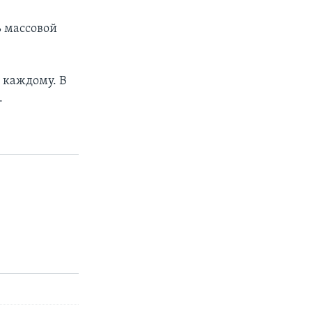
ь массовой
у каждому. В
.