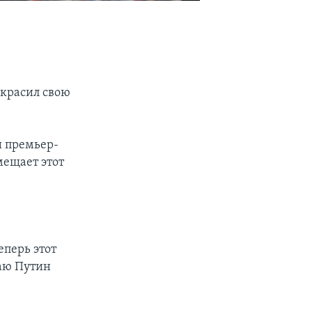
скрасил свою
й премьер-
мещает этот
еперь этот
чаю Путин