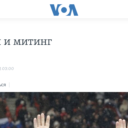
 и митинг
2 03:00
ься