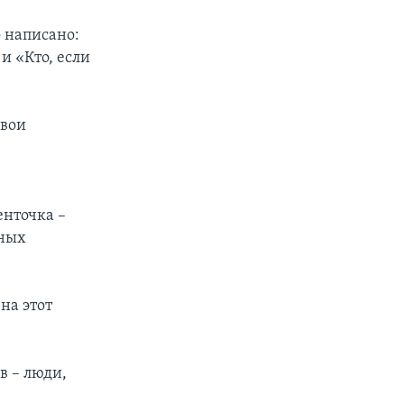
 написано:
и «Кто, если
свои
енточка –
ьных
на этот
в – люди,