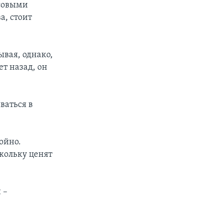
ссовыми
а, стоит
ывая, однако,
т назад, он
ваться в
ойно.
кольку ценят
 –