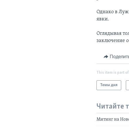
Однако в Луж
явки.
Оглядывая тол
заключение о
Поделит
This item is part of
Темы дня
Читайте 
Митинг на Нов