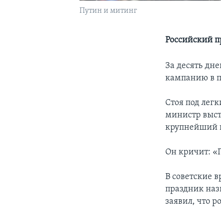
Путин и митинг
Российский п
За десять дн
кампанию в п
Стоя под лег
министр выст
крупнейший в
Он кричит: «
В советские в
праздник наз
заявил, что р