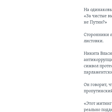
На одинаковы
«За чистые в
не Путин?»
Сторонники о
листовки.
Никита Власи
антикоррупци
символ проте
парламентски
Он говорит, ч
пропутинский
«Этот митинг
реально под