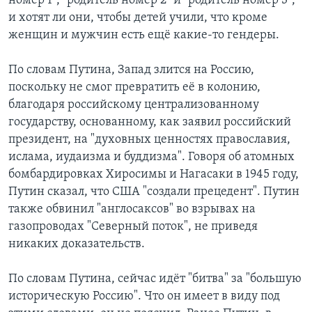
номер 1", "родитель номер 2" и "родитель номер 3",
и хотят ли они, чтобы детей учили, что кроме
женщин и мужчин есть ещё какие-то гендеры.
По словам Путина, Запад злится на Россию,
поскольку не смог превратить её в колонию,
благодаря российскому централизованному
государству, основанному, как заявил российский
президент, на "духовных ценностях православия,
ислама, иудаизма и буддизма". Говоря об атомных
бомбардировках Хиросимы и Нагасаки в 1945 году,
Путин сказал, что США "создали прецедент". Путин
также обвинил "англосаксов" во взрывах на
газопроводах "Северный поток", не приведя
никаких доказательств.
По словам Путина, сейчас идёт "битва" за "большую
историческую Россию". Что он имеет в виду под