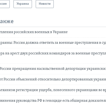
оссия
Украина
Новости
также
упления российских военных в Украине
раины: Россия должна ответить за военные преступления в су
ра на арест двух российских командиров за военные преступ
 России прекращения насильственной депортации украински
от России объяснений относительно депортированных украин
 механизм регистрации ущерба, понесенного украинцами во 
бвинения руководства РФ в геноциде есть обширная доказател