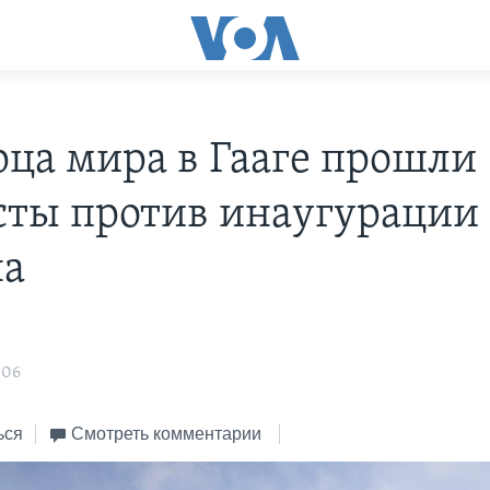
рца мира в Гааге прошли
сты против инаугурации
на
:06
ься
Смотреть комментарии