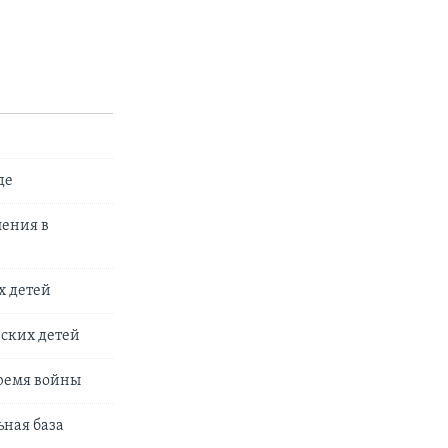
де
ления в
х детей
ских детей
время войны
ьная база