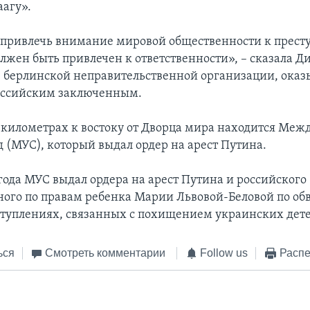
аагу».
привлечь внимание мировой общественности к прест
олжен быть привлечен к ответственности», – сказала Д
 берлинской неправительственной организации, ока
оссийским заключенным.
 километрах к востоку от Дворца мира находится Ме
д (МУС), который выдал ордер на арест Путина.
 года МУС выдал ордера на арест Путина и российского
ого по правам ребенка Марии Львовой-Беловой по об
туплениях, связанных с похищением украинских дете
ься
Смотреть комментарии
Follow us
Распе