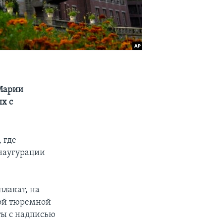
 Марии
х с
 где
наугурации
лакат, на
той тюремной
ты с надписью