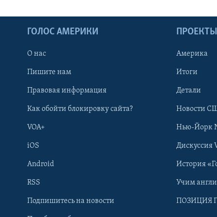
ГОЛОС АМЕРИКИ
ПРОЕКТ
О нас
Америка
Пишите нам
Итоги
Правовая информация
Детали
Как обойти блокировку сайта?
Новости СШ
VOA+
Нью-Йорк 
iOS
Дискуссия 
Android
История «Г
RSS
Учим англ
Learning English
Подпишитесь на новости
ПОЗИЦИЯ 