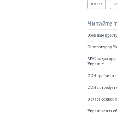
В мире
Р
Читайте 
Военные прест
Генпрокурор Ук
МУС выдал орде
Украине
ООН требует от
ООН потребует 
В Гааге создан
Украина: для о