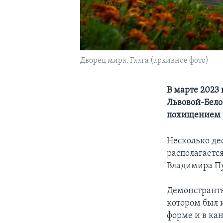
Дворец мира. Гаага (архивное фото)
В марте 2023
Львовой-Бело
похищением 
Несколько дес
располагаетс
Владимира Пу
Демонстранты
котором был 
форме и в ка