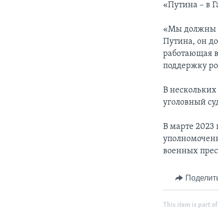
«Путина – в Г
«Мы должны 
Путина, он д
работающая в
поддержку р
В нескольких
уголовный су
В марте 2023
уполномоченн
военных прес
Поделит
This item is part of