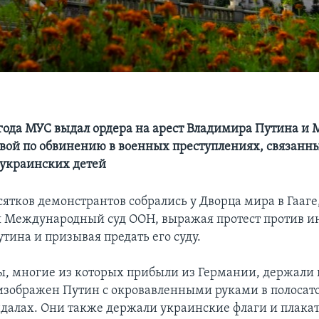
 года МУС выдал ордера на арест Владимира Путина и
вой по обвинению в военных преступлениях, связанны
украинских детей
ятков демонстрантов собрались у Дворца мира в Гааге,
я Международный суд ООН, выражая протест против и
тина и призывая предать его суду.
, многие из которых прибыли из Германии, держали п
изображен Путин с окровавленными руками в полоса
ндалах. Они также держали украинские флаги и плака