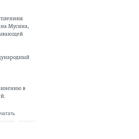
уплениям
ина Мусина,
зывающей
ждународный
винению в
й.
чатать