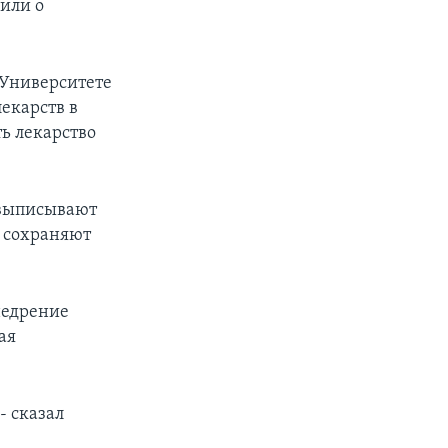
щили о
 Университете
екарств в
ь лекарство
 выписывают
 сохраняют
недрение
ая
- сказал