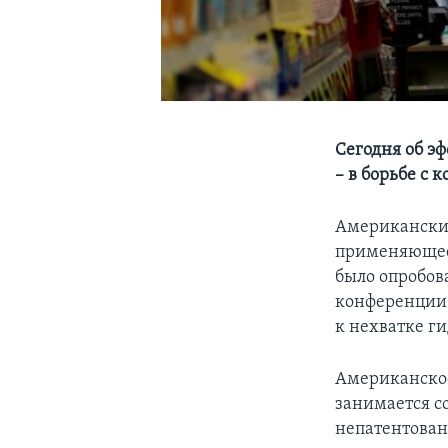
Сегодня об э
– в борьбе с
Американские
применяющеес
было опробова
конференции 
к нехватке г
Американское
занимается с
непатентован