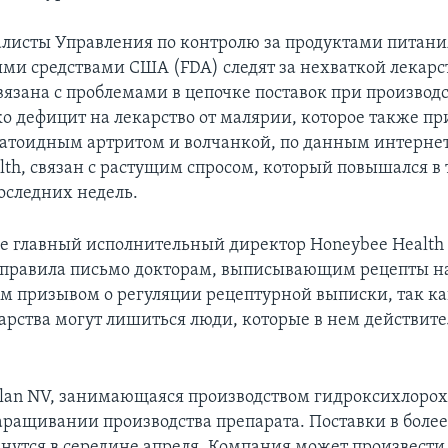
алисты Управления по контролю за продуктами питани
ми средствами США (FDA) следят за нехваткой лекарст
язана с проблемами в цепочке поставок при производс
о дефицит на лекарство от малярии, которое также пр
матоидным артритом и волчанкой, по данным интерне
lth, связан с растущим спросом, который повышался в
оследних недель.
ле главный исполнительный директор Honeybee Health
правила письмо докторам, выписывающим рецепты на 
м призывом о регуляции рецептурной выписки, так как
арства могут лишиться люди, которые в нем действит
an NV, занимающаяся производством гидроксихлорох
аращивании производства препарата. Поставки в боле
нутся в середине апреля. Компания может произвести