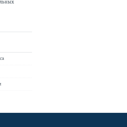
ольных
са
и