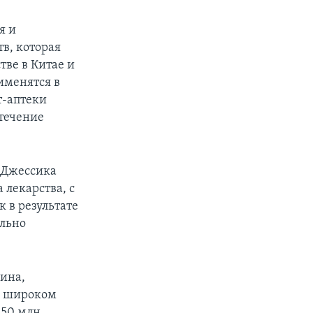
я и
в, которая
тве в Китае и
именятся в
т-аптеки
 течение
 Джессика
лекарства, с
 в результате
ельно
ина,
е широком
 50 млн