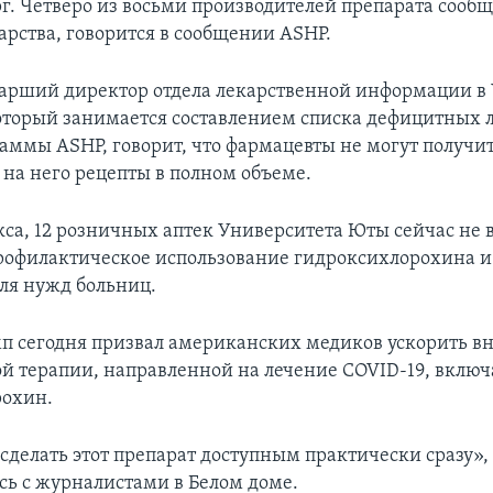
рг. Четверо из восьми производителей препарата сооб
арства, говорится в сообщении ASHP.
тарший директор отдела лекарственной информации в
оторый занимается составлением списка дефицитных л
аммы ASHP, говорит, что фармацевты не могут получит
 на него рецепты в полном объеме.
кса, 12 розничных аптек Университета Юты сейчас не
рофилактическое использование гидроксихлорохина и
для нужд больниц.
п сегодня призвал американских медиков ускорить в
й терапии, направленной на лечение COVID-19, включ
рохин.
делать этот препарат доступным практически сразу», 
сь с журналистами в Белом доме.