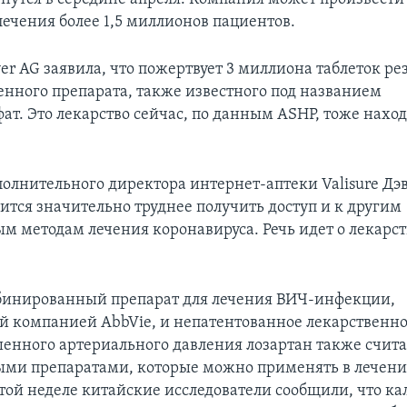
лечения более 1,5 миллионов пациентов.
er AG заявила, что пожертвует 3 миллиона таблеток ре
енного препарата, также известного под названием
ат. Это лекарство сейчас, по данным ASHP, тоже наход
полнительного директора интернет-аптеки Valisure Дэ
ится значительно труднее получить доступ и к другим
м методам лечения коронавируса. Речь идет о лекарст
бинированный препарат для лечения ВИЧ-инфекции,
 компанией AbbVie, и непатентованное лекарственно
енного артериального давления лозартан также счит
ми препаратами, которые можно применять в лечени
той неделе китайские исследователи сообщили, что ка