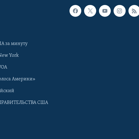
А за минуту
New York
VOA
олоса Америки»
ийский
ПРАВИТЕЛЬСТВА США