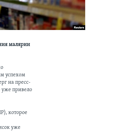
ения малярии
но
ым успехом
ерг на пресс-
 уже привело
P), которое
исок уже