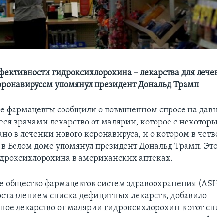
ффективности гидроксихлорохина – лекарства для леч
 коронавирусом упомянул президент Дональд Трамп
 фармацевты сообщили о повышенном спросе на дав
я врачами лекарство от малярии, которое с некотор
но в лечении нового коронавируса, и о котором в четв
в Белом доме упомянул президент Дональд Трамп. Это
идроксихлорохина в американских аптеках.
 общество фармацевтов систем здравоохранения (ASH
оставлением списка дефицитных лекарств, добавило
ное лекарство от малярии гидроксихлорохин в этот сп