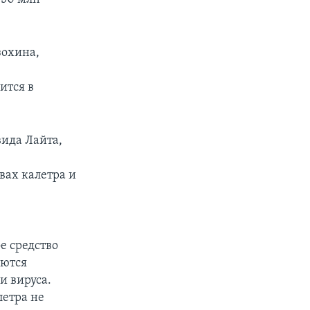
зохина,
ится в
вида Лайта,
вах калетра и
е средство
аются
и вируса.
летра не