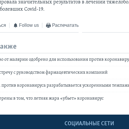
ровала значительных результатов в лечении тяжелоб
болевших Covid-19.
ься
Follow us
Распечатать
также
во от малярии одобрено для использования против коронавиру
стречу с руководством фармацевтических компаний
а против коронавируса разрабатывается ускоренными темпам
ерены в том, что летняя жара «убьет» коронавирус
Ы
СОЦИАЛЬНЫЕ СЕТИ