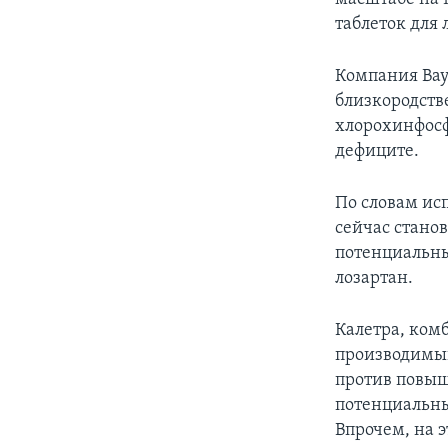
таблеток для 
Компания Bay
близкородств
хлорохинфосф
дефиците.
По словам ис
сейчас станов
потенциальны
лозартан.
Калетра, ком
производимый
против повыш
потенциальны
Впрочем, на э