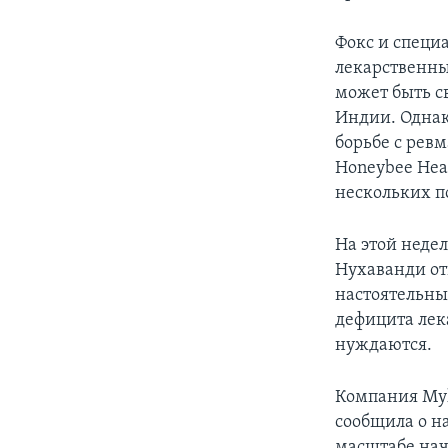
Фокс и специ
лекарственны
может быть св
Индии. Однак
борьбе с рев
Honeybee Hea
нескольких п
На этой неде
Нухаванди от
настоятельны
дефицита лек
нуждаются.
Компания Myl
сообщила о н
масштабе нач