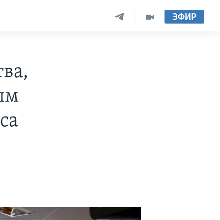
ЭФИР
ва,
ым
са