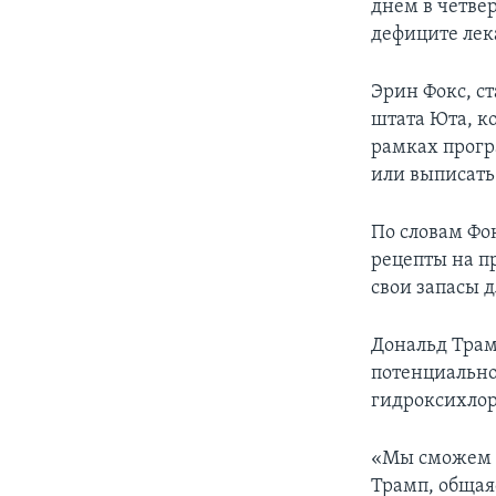
днем в четве
дефиците лек
Эрин Фокс, с
штата Юта, к
рамках прогр
или выписать
По словам Фо
рецепты на п
свои запасы 
Дональд Трам
потенциально
гидроксихло
«Мы сможем с
Трамп, общая