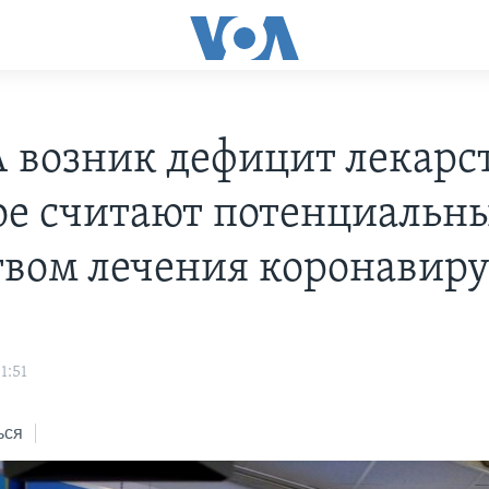
 возник дефицит лекарст
ое считают потенциальн
твом лечения коронавиру
1:51
ься