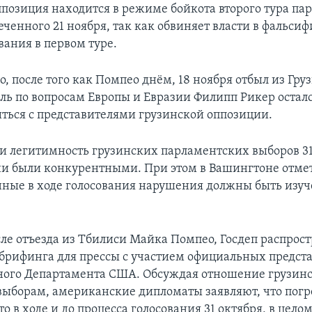
ппозиция находится в режиме бойкота второго тура п
еченного 21 ноября, так как обвиняет власти в фальси
вания в первом туре.
 после того как Помпео днём, 18 ноября отбыл из Груз
ель по вопросам Европы и Евразии Филипп Рикер осталс
иться с представителями грузинской оппозиции.
 легитимность грузинских парламентских выборов 31
они были конкурентными. При этом в Вашингтоне отмет
ные в ходе голосования нарушения должны быть изу
осле отъезда из Тбилиси Майка Помпео, Госдеп распрос
брифинга для прессы с участием официальных предст
ного Департамента США. Обсуждая отношение грузин
выборам, американские дипломаты заявляют, что пог
 в ходе и до процесса голосования 31 октября, в цело