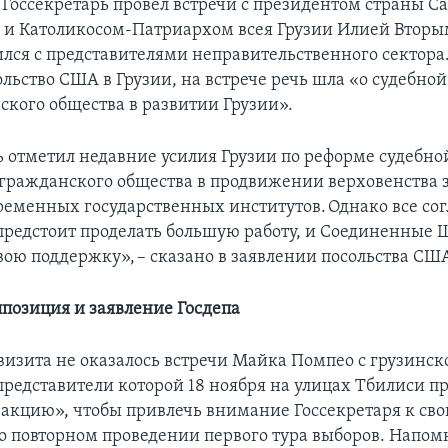
а Госсекретарь провел встречи с президентом страны С
и Католикосом-Патриархом всея Грузии Илией Вторы
ился с представителями неправительственного сектора
льство США в Грузии, на встрече речь шла «о судебно
ского общества в развитии Грузии».
ь отметил недавние усилия Грузии по реформе судебно
гражданского общества в продвижении верховенства 
ременных государственных институтов. Однако все сог
 предстоит проделать большую работу, и Соединенные 
вою поддержку», – сказано в заявлении посольства США
ппозиция и заявление Госдепа
визита не оказалось встречи Майка Помпео с грузинск
представители которой 18 ноября на улицах Тбилиси п
акцию», чтобы привлечь внимание Госсекретаря к св
о повторном проведении первого тура выборов. Напом