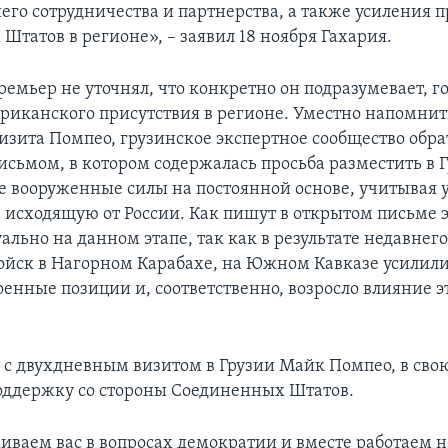
его сотрудничества и партнерства, а также усиления 
Штатов в регионе», – заявил 18 ноября Гахария.
емьер не уточнял, что конкретно он подразумевает, го
риканского присутствия в регионе. Уместно напомнить
изита Помпео, грузинское экспертное сообщество обра
исьмом, в котором содержалась просьба разместить в 
 вооруженные силы на постоянной основе, учитывая у
, исходящую от России. Как пишут в открытом письме э
уально на данном этапе, так как в результате недавне
ойск в Нагорном Карабахе, на Южном Кавказе усилил
оенные позиции и, соответственно, возросло влияние э
с двухдневным визитом в Грузии Майк Помпео, в свою
оддержку со стороны Соединенных Штатов.
ваем вас в вопросах демократии и вместе работаем н