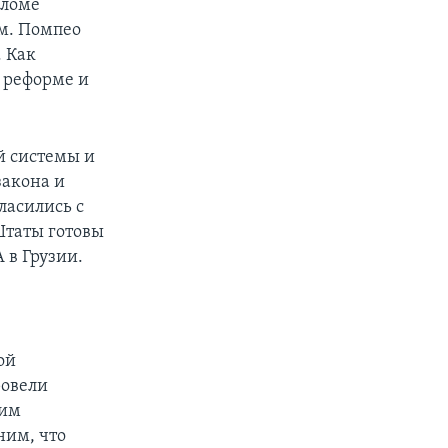
аломе
м. Помпео
. Как
й реформе и
й системы и
закона и
ласились с
Штаты готовы
 в Грузии.
ой
ровели
оим
ним, что