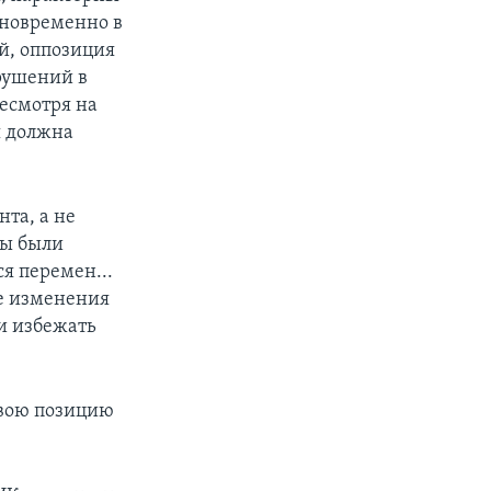
дновременно в
ий, оппозиция
арушений в
несмотря на
я должна
та, а не
Вы были
я перемен...
е изменения
и избежать
свою позицию