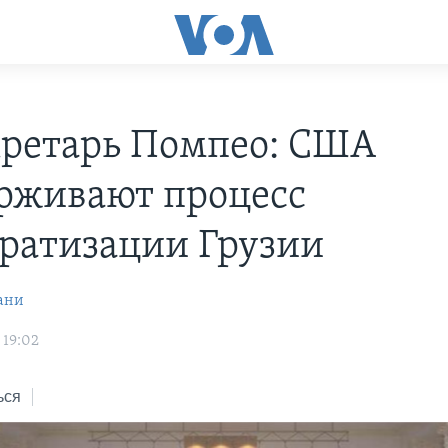
кретарь Помпео: США
рживают процесс
ратизации Грузии
ани
 19:02
ься