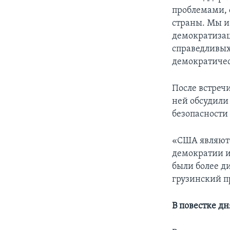
проблемами, 
страны. Мы и
демократизац
справедливых 
демократичес
После встречи
ней обсудили
безопасности
«США являютс
демократии и
были более д
грузинский п
В повестке дн