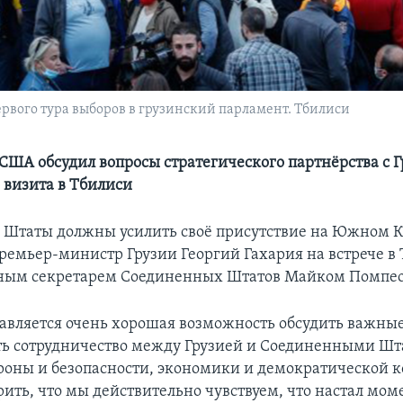
ервого тура выборов в грузинский парламент. Тбилиси
 США обсудил вопросы стратегического партнёрства с Г
 визита в Тбилиси
Штаты должны усилить своё присутствие на Южном К
премьер-министр Грузии Георгий Гахария на встрече в 
нным секретарем Соединенных Штатов Майком Помпео
авляется очень хорошая возможность обсудить важные
ть сотрудничество между Грузией и Соединенными Шт
роны и безопасности, экономики и демократической 
рить, что мы действительно чувствуем, что настал мом