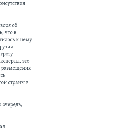
присутствия
воря об
, что в
тилось к нему
Грузии
грозу
ксперты, это
го размещения
ись
той страны в
 очередь,
ад