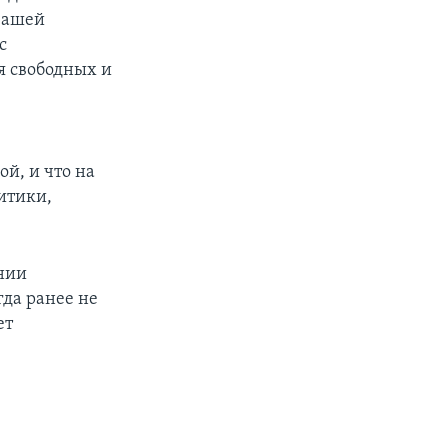
вашей
с
я свободных и
ой, и что на
итики,
нии
да ранее не
ет