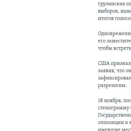
грузинская о
выборов, нам
итогов голосо
Одновременно,
его заместит
чтобы встрет
США признали
заявив, что 
зафиксирован
разрешены.
18 ноября, п
стенограмму 
Государствен
оппозиции к 
имевшие место