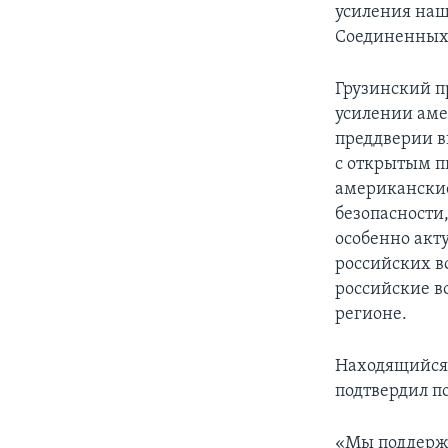
усиления наш
Соединенных 
Грузинский пр
усилении аме
преддверии в
с открытым п
американские
безопасности
особенно акт
российских в
российские в
регионе.
Находящийся 
подтвердил п
«Мы поддержи