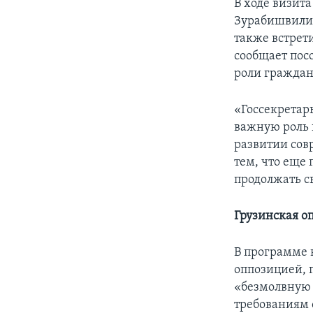
В ходе визит
Зурабишвили 
также встрет
сообщает посо
роли граждан
«Госсекретар
важную роль 
развитии сов
тем, что еще
продолжать с
Грузинская о
В программе 
оппозицией, 
«безмолвную 
требованиям 