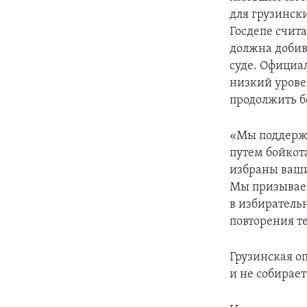
для грузинск
Госдепе счита
должна добив
суде. Официа
низкий урове
продолжить б
«Мы поддержи
путем бойкот
избраны ваши
Мы призываем
в избиратель
повторения те
Грузинская о
и не собирае