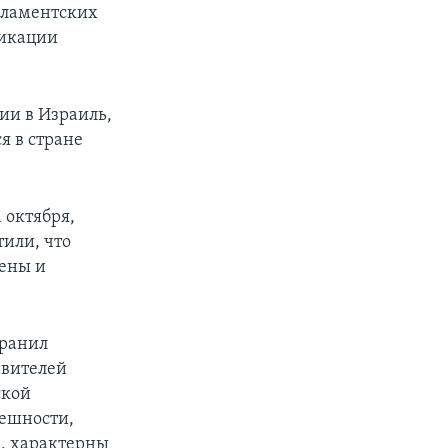
арламентских
фикации
ии в Израиль,
я в стране
 октября,
или, что
чены и
транил
авителей
ской
решности,
м, характерны