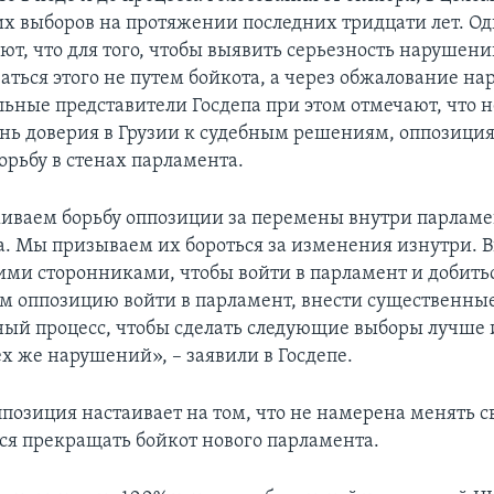
их выборов на протяжении последних тридцати лет. О
ют, что для того, чтобы выявить серьезность нарушен
аться этого не путем бойкота, а через обжалование н
льные представители Госдепа при этом отмечают, что 
нь доверия в Грузии к судебным решениям, оппозици
орьбу в стенах парламента.
ваем борьбу оппозиции за перемены внутри парламен
а. Мы призываем их бороться за изменения изнутри. 
ми сторонниками, чтобы войти в парламент и добитьс
 оппозицию войти в парламент, внести существенны
ный процесс, чтобы сделать следующие выборы лучше 
х же нарушений», – заявили в Госдепе.
ппозиция настаивает на том, что не намерена менять 
тся прекращать бойкот нового парламента.