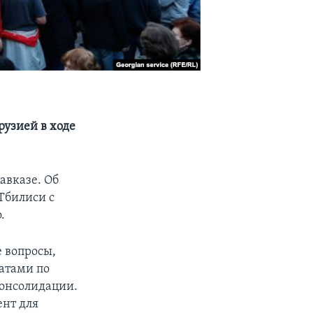
рузией в ходе
авказе. Об
Тбилиси с
.
 вопросы,
атами по
консолидации.
ент для