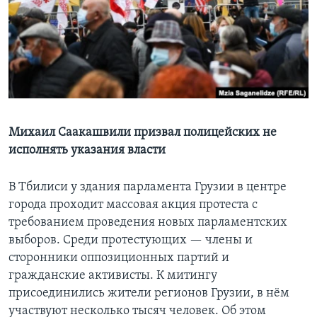
Learning English
СОЦИАЛЬНЫЕ СЕТИ
Языки
Михаил Саакашвили призвал полицейских не
исполнять указания власти
В Тбилиси у здания парламента Грузии в центре
города проходит массовая акция протеста с
требованием проведения новых парламентских
выборов. Среди протестующих — члены и
сторонники оппозиционных партий и
гражданские активисты. К митингу
присоединились жители регионов Грузии, в нём
участвуют несколько тысяч человек. Об этом