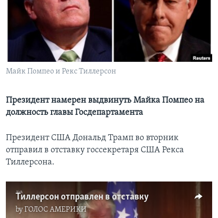
Learning English
СОЦИАЛЬНЫЕ СЕТИ
Майк Помпео и Рекс Тиллерсон
Языки
Президент намерен выдвинуть Майка Помпео на
должность главы Госдепартамента
Президент США Дональд Трамп во вторник
отправил в отставку госсекретаря США Рекса
Тиллерсона.
Тиллерсон отправлен в отставку
by
ГОЛОС АМЕРИКИ