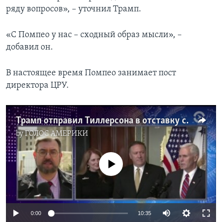
ряду вопросов», – уточнил Трамп.
«С Помпео у нас – сходный образ мысли», –
добавил он.
В настоящее время Помпео занимает пост
директора ЦРУ.
Трамп отправил Тиллерсона в отставку с поста госсекретаря
by
ГОЛОС АМЕРИКИ
No media source currently available
0:00
10:35