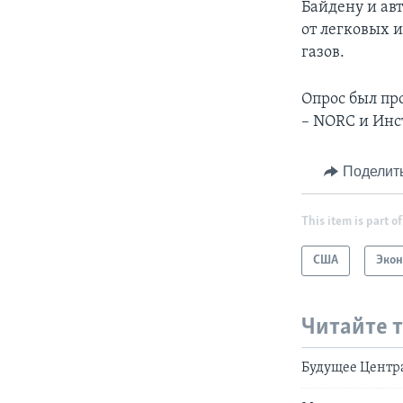
Байдену и ав
от легковых 
газов.
Опрос был пр
– NORC и Инс
Поделит
This item is part of
США
Эко
Читайте 
Будущее Центра