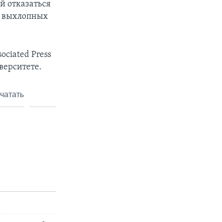
й отказаться
з выхлопных
ciated Press
верситете.
чатать