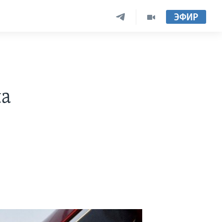
ЭФИР
на