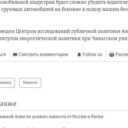
томобильной индустрии будет сложно убедить водителе
и грузовых автомобилей на бензине в пользу машин бе
оведен Центром исследований публичной политики Asso
титутом энергетической политики при Чикагском уни
ься
Смотреть комментарии
Follow us
Распе
номика
Новости
также
льной Азии не должно зависеть от России и Китая