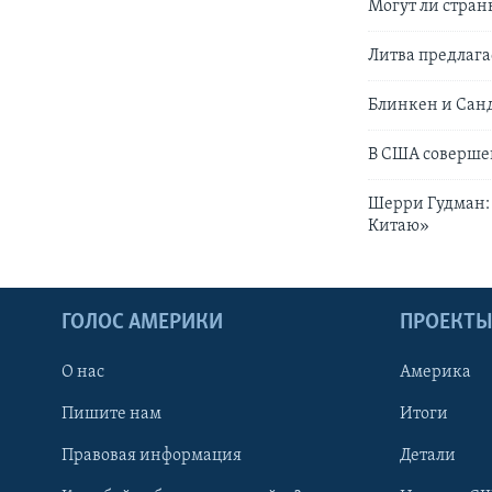
Могут ли стран
Литва предлага
Блинкен и Сан
В США соверше
Шерри Гудман:
Китаю»
ГОЛОС АМЕРИКИ
ПРОЕКТ
О нас
Америка
Пишите нам
Итоги
Правовая информация
Детали