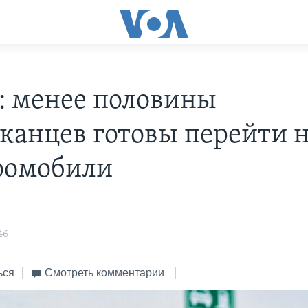
: менее половины
канцев готовы перейти 
ромобили
s
46
ься
Смотреть комментарии