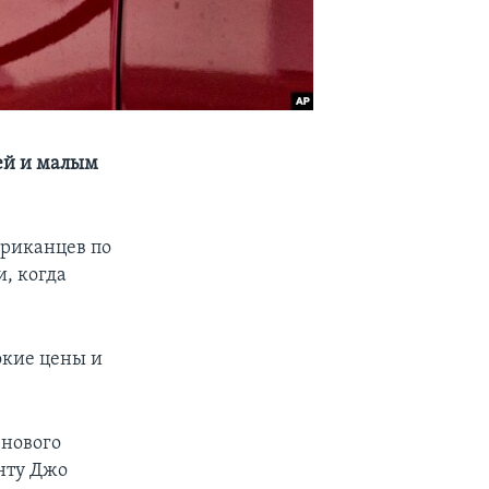
ей и малым
ериканцев по
, когда
окие цены и
 нового
енту Джо