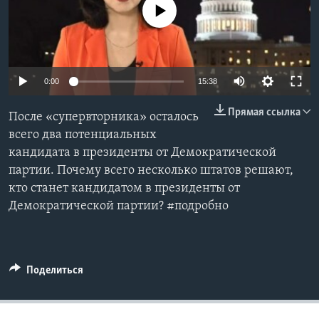
No media source currently available
Learning English
СОЦИАЛЬНЫЕ СЕТИ
0:00
15:38
Прямая ссылка
После «супервторника» осталось
Языки
всего два потенциальных
кандидата в президенты от Демократической
партии. Почему всего несколько штатов решают,
кто станет кандидатом в президенты от
Демократической партии? #подробно
Поделиться