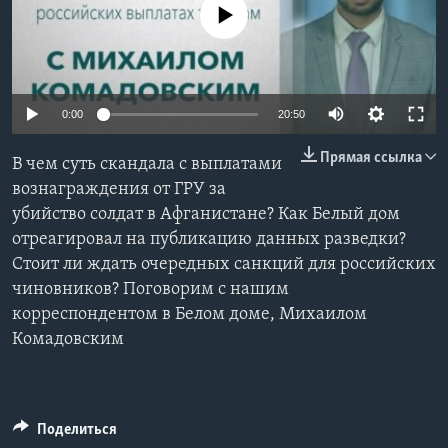
No media source currently available
Learning English
СОЦИАЛЬНЫЕ СЕТИ
0:00
20:50
Прямая ссылка
В чем суть скандала с выплатами
Языки
вознаграждения от ГРУ за
убийство солдат в Афганистане? Как Белый дом
отреагировал на публикацию данных разведки?
Стоит ли ждать очередных санкций для российских
чиновников? Поговорим с нашим
корреспондентом в Белом доме, Михаилом
Комадовским
Поделиться