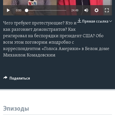
Learning English
0:00
24:49
Прямая ссылка
СОЦИАЛЬНЫЕ СЕТИ
Чего требуют протестующие? Кто и
как разгоняет демонстрантов? Как
реагировал на беспорядки президент США? Обо
всем этом поговорим #подробно с
Языки
корреспондентом «Голоса Америки» в Белом доме
Михаилом Комадовским
Поделиться
Эпизоды