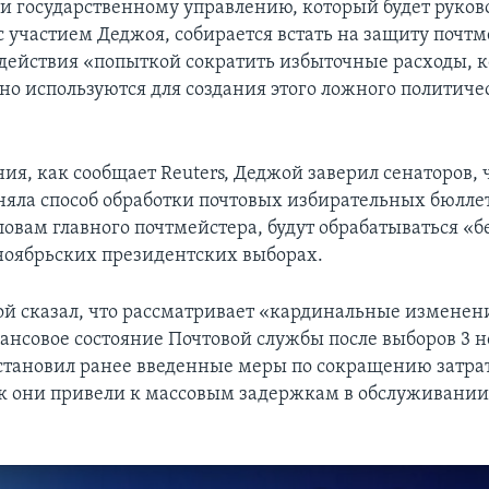
 и государственному управлению, который будет руков
 участием Деджоя, собирается встать на защиту почтм
 действия «попыткой сократить избыточные расходы, 
но используются для создания этого ложного политиче
ния, как сообщает Reuters, Деджой заверил сенаторов, 
няла способ обработки почтовых избирательных бюлле
ловам главного почтмейстера, будут обрабатываться «б
ноябрьских президентских выборах.
й сказал, что рассматривает «кардинальные изменен
ансовое состояние Почтовой службы после выборов 3 н
тановил ранее введенные меры по сокращению затрат
как они привели к массовым задержкам в обслуживании