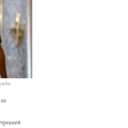
лужбы
 по
утренней