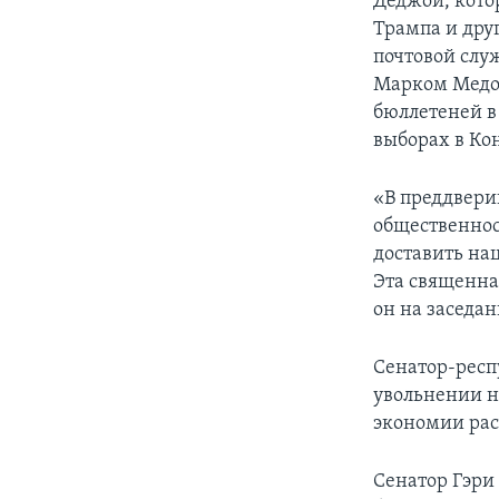
Деджой, кото
Трампа и друг
почтовой слу
Марком Медоу
бюллетеней в
выборах в Кон
«В преддвери
общественност
доставить на
Эта священна
он на заседа
Сенатор-респ
увольнении н
экономии рас
Сенатор Гэри