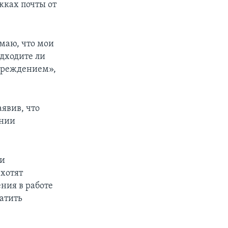
жках почты от
маю, что мои
одходите ли
чреждением»,
аявив, что
ении
 и
хотят
ния в работе
атить