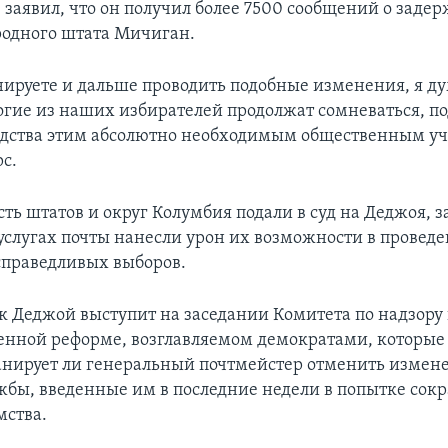
 заявил, что он получил более 7500 сообщений о задер
родного штата Мичиган.
нируете и дальше проводить подобные изменения, я ду
огие из наших избирателей продолжат сомневаться, п
одства этим абсолютно необходимым общественным у
рс.
ть штатов и округ Колумбия подали в суд на Деджоя, з
услугах почты нанесли урон их возможности в провед
справедливых выборов.
к Деджой выступит на заседании Комитета по надзору
енной реформе, возглавляемом демократами, которые 
анирует ли генеральный почтмейстер отменить измене
жбы, введенные им в последние недели в попытке сокр
мства.