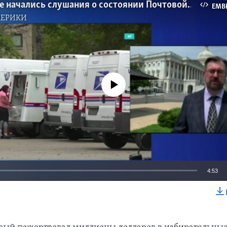
В Конгрессе начались слушания о состоянии Почтовой службы США
EMB
МЕРИКИ
No media source currently available
4:53
EMBED