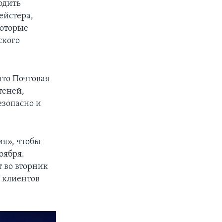
одить
ейстера,
которые
ского
что Почтовая
теней,
езопасно и
ия», чтобы
оября.
 во вторник
 клиентов