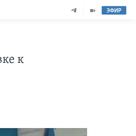
ЭФИР
вке к