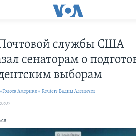
 Почтовой службы США
азал сенаторам о подгото
дентским выборам
 «Голоса Америки»
Reuters
Вадим Аленичев
20:07
ься