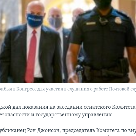
ибыл в Конгресс для участия в слушаних о работе Почтовой с
джой дал показания на заседании сенатского Комитета
езопасности и государственному управлению.
убликанец Рон Джонсон, председатель Комитета по вн