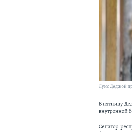
Луис Деджой пр
В пятницу Де
внутренней б
Сенатор-респ