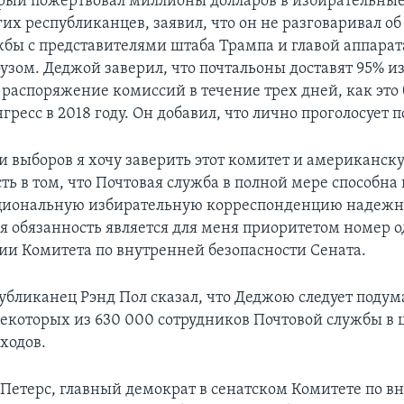
рый пожертвовал миллионы долларов в избирательны
их республиканцев, заявил, что он не разговаривал о
жбы с представителями штаба Трампа и главой аппарат
зом. Деджой заверил, что почтальоны доставят 95% 
 распоряжение комиссий в течение трех дней, как это
гресс в 2018 году. Он добавил, что лично проголосует п
и выборов я хочу заверить этот комитет и американск
ь в том, что Почтовая служба в полной мере способна 
циональную избирательную корреспонденцию надежно
я обязанность является для меня приоритетом номер од
нии Комитета по внутренней безопасности Сената.
убликанец Рэнд Пол сказал, что Деджою следует подум
екоторых из 630 000 сотрудников Почтовой службы в 
ходов.
 Петерс, главный демократ в сенатском Комитете по в