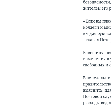
безопасности,
жителей его 
«Если вы пла
коллеги и мн
вы для руков
- сказал Пете
В пятницу шес
изменения в 
свободных и 
В понедельни
правительств
выяснить, пл
Почтовой слу
расходы ведо