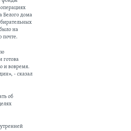
е фонды
б операциях
а Белого дома
избирательных
 было на
о почте.
px
width
ую
и готова
 и вовремя.
ин», - сказал
ать об
целях
нутренней