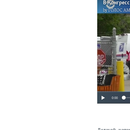
by
ГОЛОС А
0:00