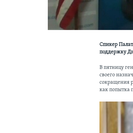
Спикер Палат
поддержку Дн
В пятницу ге
своего назна
сокращения р
как попытка 