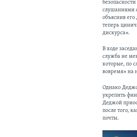
безопасности
слушаниями с
объяснив его
теперь цинич
дискурса».
В ходе заседа
служба не ме
которые, по с
вовремя» на 
Однако Деджо
укрепить фин
Деджой приос
после того, 
почты.