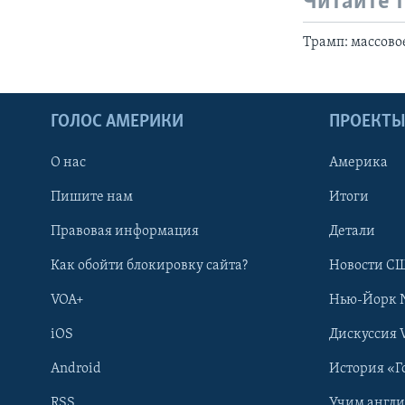
Читайте 
Трамп: массово
ГОЛОС АМЕРИКИ
ПРОЕКТ
О нас
Америка
Пишите нам
Итоги
Правовая информация
Детали
Как обойти блокировку сайта?
Новости СШ
VOA+
Нью-Йорк 
iOS
Дискуссия 
Android
История «Г
RSS
Учим англ