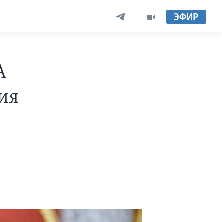
ЭФИР
А
ия