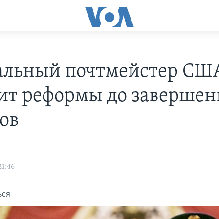
альный почтмейстер СШ
ит реформы до завершен
ов
21:46
ься