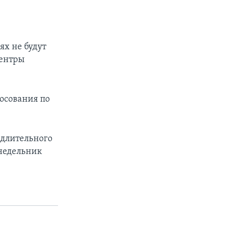
ях не будут
центры
лосования по
 длительного
недельник