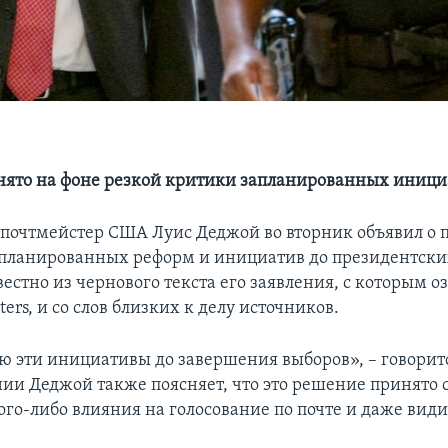
ято на фоне резкой критики запланированных иници
почтмейстер США Луиc Деджой во вторник объявил о 
планированных реформ и инициатив до президентски
вестно из чернового текста его заявления, с которым 
ters, и со слов близких к делу источников.
ю эти инициативы до завершения выборов», – говорится
нии Деджой также поясняет, что это решение принято 
ого-либо влияния на голосование по почте и даже вид