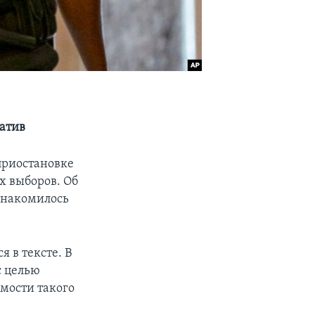
атив
приостановке
х выборов. Об
ознакомилось
 в тексте. В
с целью
имости такого