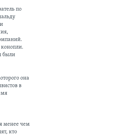
атель по
нальду
ли
ия,
омпаний.
 конопли.
ы были
которого она
ивистов в
емя
ия менее чем
ят, кто