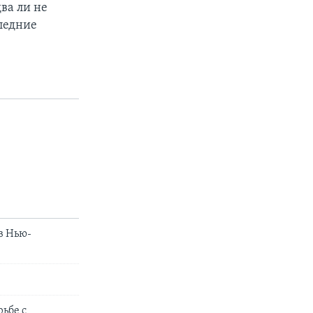
ва ли не
ледние
в Нью-
ьбе с