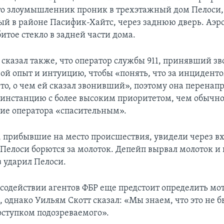
что злоумышленник проник в трехэтажный дом Пелоси,
й в районе Пасифик-Хайтс, через заднюю дверь. Аэ
итое стекло в задней части дома.
 сказал также, что оператор службы 911, принявший зв
ой опыт и интуицию, чтобы «понять, что за инциденто
 то, о чем ей сказал звонивший», поэтому она перенап
инстанцию с более высоким приоритетом, чем обычно
ие оператора «спасительным».
 прибывшие на место происшествия, увидели через в
 Пелоси борются за молоток. Депейп вырвал молоток и
з ударил Пелоси.
содействии агентов ФБР еще предстоит определить мо
 однако Уильям Скотт сказал: «Мы знаем, что это не 
ступком подозреваемого».