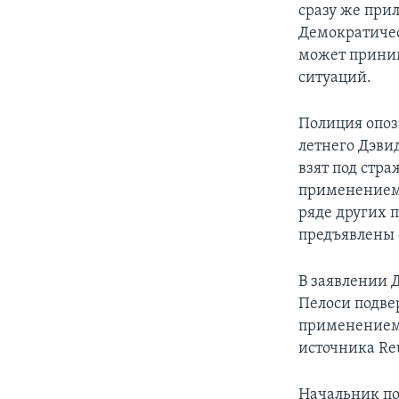
сразу же при
Демократичес
может приним
ситуаций.
Полиция опоз
летнего Дэви
взят под стр
применением 
ряде других 
предъявлены 
В заявлении 
Пелоси подве
применением 
источника Re
Начальник по