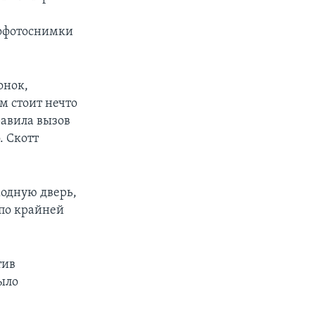
рофотоснимки
онок,
м стоит нечто
равила вызов
. Скотт
ходную дверь,
 по крайней
тив
было