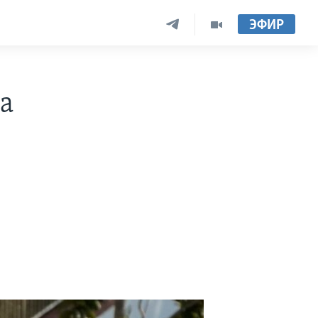
ЭФИР
а