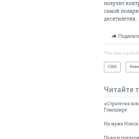
получит конт
самой поляри
десятилетия.
Поделит
This item is part of
США
Ново
Читайте 
«Стратегия пов
Гэмпшире
На мужа Нэнси
Пелоси подчер