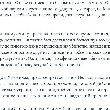
летела в Сан-Франциско, чтобы быть рядом с мужем. Он
кой партии и третье лицо государства, которое, по Ко
ать на себя обязанности президента страны в случае 
нала мужчину, арестованного на месте происшествия, 
да Депейпа. Он также был доставлен в больницу Сан-Ф
ажу по подозрению в покушении на убийство, нападени
смертоносного оружия, нанесении побоев, краже со 
преступлений. Ожидается, что официальные обвинения
окружной прокуратурой Сан-Франциско.
Дрю Хэммилла, пресс-секретаря Нэнси Пелоси, говорит
ргся нападению «со стороны человека, который действ
силы и угрожал его жизни, требуя встречи со спикеро
uters, остающегося анонимным, нападавший кричал: 
лиции Сан-Франциско Уильям Скотт заявил на брифи