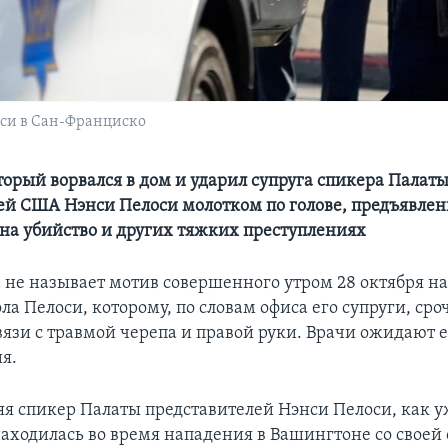
оси в Сан-Франциско
орый ворвался в дом и ударил супруга спикера Палат
ей США Нэнси Пелоси молотком по голове, предъявле
на убийство и других тяжких преступлениях
 не называет мотив совершенного утром 28 октября н
ла Пелоси, которому, по словам офиса его супруги, сро
вязи c травмой черепа и правой руки. Врачи ожидают е
я.
яя спикер Палаты представителей Нэнси Пелоси, как 
находилась во время нападения в Вашингтоне со своей