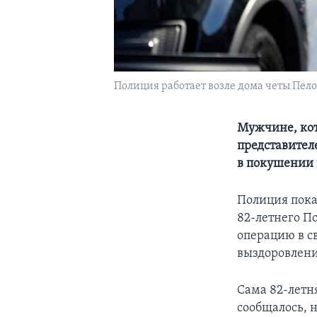
Полиция работает возле дома четы Пел
Мужчине, кот
представител
в покушении 
Полиция пока
82-летнего По
операцию в с
выздоровлени
Сама 82-летн
сообщалось, 