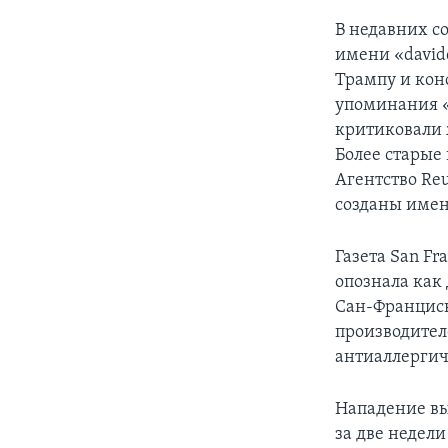
В недавних с
имени «david
Трампу и кон
упоминания «
критиковали 
Более старые
Агентство Reu
созданы имен
Газета San Fr
опознала как
Сан-Франциско
производител
антиаллергич
Нападение вы
за две недел