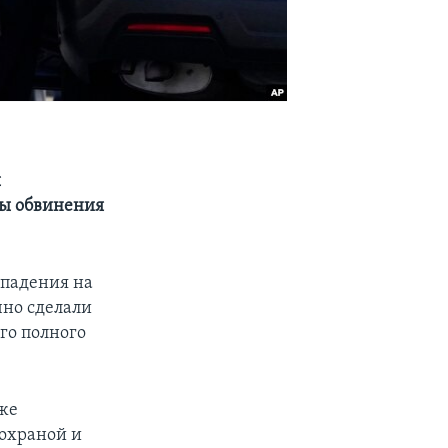
ы
ны обвинения
ападения на
чно сделали
го полного
уже
 охраной и