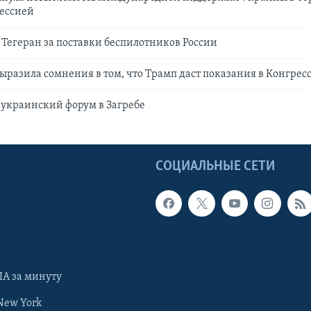
рессией
 Тегеран за поставки беспилотников России
ыразила сомнения в том, что Трамп даст показания в Конгрес
 украинский форум в Загребе
Ы
СОЦИАЛЬНЫЕ СЕТИ
А за минуту
New York