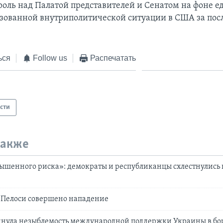
роль над Палатой представителей и Сенатом на фоне ед
зованной внутриполитической ситуации в США за пос
ься
Follow us
Распечатать
сти
также
ышенного риска»: демократы и республиканцы схлестнулись 
 Пелоси совершено нападение
кнула незыблемость международной поддержки Украины в бор