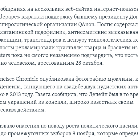
ообщениях на нескольких веб-сайтах интернет-пользов
depape» выражал поддержку бывшему президенту До
спирологической организации QAnon. Посты содержа
сатанинской педофилии», антисемитские высказыван
женщин, трансгендеров и цензуру технологических к
 посты рекламировали кристаллы кварца и браслеты из
ters пока не смогло независимо подтвердить, что пост
но человеком, арестованным 28 октября.
ancisco Chronicle опубликовала фотографию мужчины, 
 Депейпа, танцующего на свадьбе двух нудистских акт
 в 2013 году. Газета сообщила, что Депейп был в то вр
ем украшений из конопли, широко известных своим
еским действием.
звало опасения по поводу роста политического насил
и до промежуточных выборов 8 ноября, которые определ