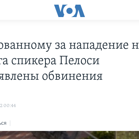
ованному за нападение н
га спикера Пелоси
явлены обвинения
2 00:44
ься