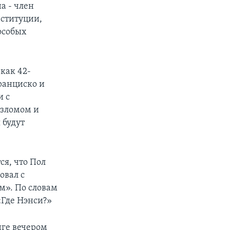
а - член
нституции,
особых
как 42-
ранциско и
и с
взломом и
 будут
ся, что Пол
овал с
м». По словам
«Где Нэнси?»
нге вечером