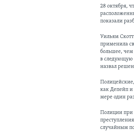
28 октября, 
расположенны
показали разб
Уильям Скотт
применила св
большее, чем
в следующую 
назвал решен
Полицейские,
как Депейп и
мере один ра
Полиции при 
преступления,
случайным по