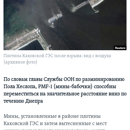
Learning English
СОЦИАЛЬНЫЕ СЕТИ
Языки
Плотина Каховской ГЭС после взрыва: вид с воздуха
(архивное фото)
По словам главы Службы ООН по разминированию
Пола Хеслопа, PMF-1 (мины-бабочки) способны
переместиться на значительное расстояние вниз по
течению Днепра
Мины, установленные в районе плотины
Каховской ГЭС и затем вытесненные с мест