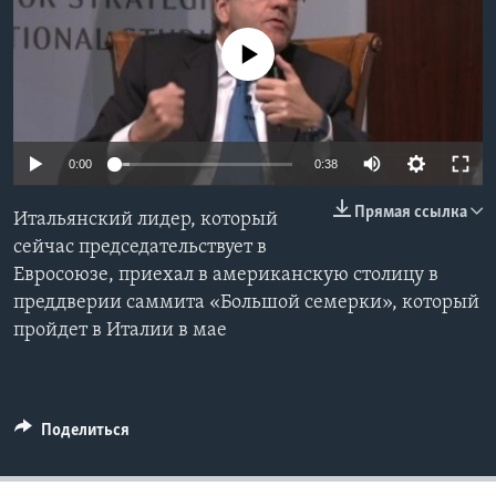
Learning English
No media source currently available
СОЦИАЛЬНЫЕ СЕТИ
0:00
0:38
Языки
Прямая ссылка
Итальянский лидер, который
сейчас председательствует в
Евросоюзе, приехал в американскую столицу в
преддверии саммита «Большой семерки», который
пройдет в Италии в мае
Поделиться