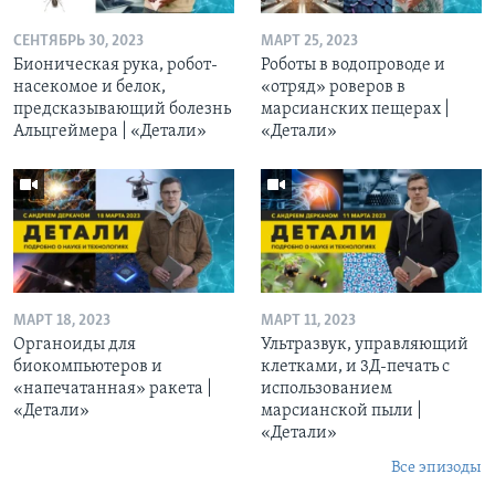
СЕНТЯБРЬ 30, 2023
МАРТ 25, 2023
Бионическая рука, робот-
Роботы в водопроводе и
насекомое и белок,
«отряд» роверов в
предсказывающий болезнь
марсианских пещерах |
Альцгеймера | «Детали»
«Детали»
МАРТ 18, 2023
МАРТ 11, 2023
Органоиды для
Ультразвук, управляющий
биокомпьютеров и
клетками, и 3Д-печать c
«напечатанная» ракета |
использованием
«Детали»
марсианской пыли |
«Детали»
Все эпизоды