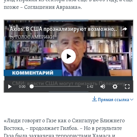
позже – Cоглашения Авраама».
Axios: В США проанализируют возможность признания независимости Палестины
by
ГОЛОС АМЕРИКИ
No media source currently available
0:00
1:42
Прямая ссылка
«Люди говорят о Газе как о Сингапуре Ближнего
Востока, – продолжает Гилбоа. – Но в результате
Газа была захвачена террористами Хамаса и