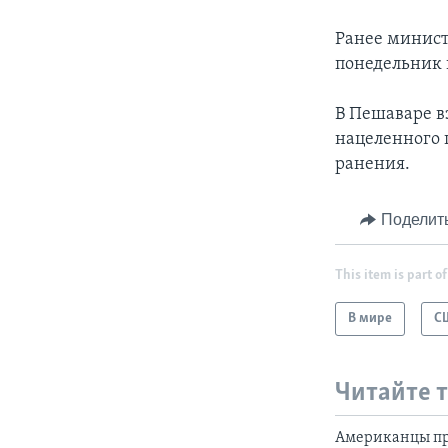
Ранее минист
понедельник 
В Пешаваре вз
нацеленного 
ранения.
Поделит
This item is part of
В мире
С
Читайте 
Американцы пр