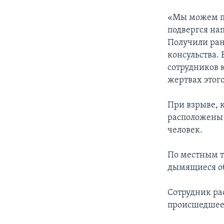
«Мы можем по
подвергся нап
Получили ран
консульства.
сотрудников 
жертвах этог
При взрыве, 
расположены 
человек.
По местным т
дымящиеся о
Сотрудник ра
происшедшее