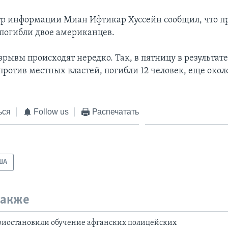
р информации Миан Ифтикар Хуссейн сообщил, что пр
погибли двое американцев.
рывы происходят нередко. Так, в пятницу в результате
против местных властей, погибли 12 человек, еще окол
ься
Follow us
Распечатать
ША
также
иостановили обучение афганских полицейских