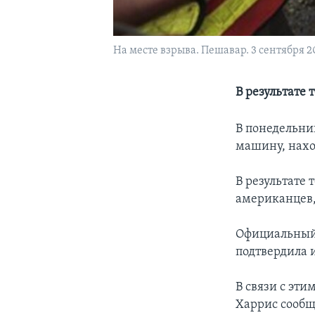
На месте взрыва. Пешавар. 3 сентября 20
В результате 
В понедельни
машину, нахо
В результате 
американцев,
Официальный 
подтвердила 
В связи с эт
Харрис сообщ