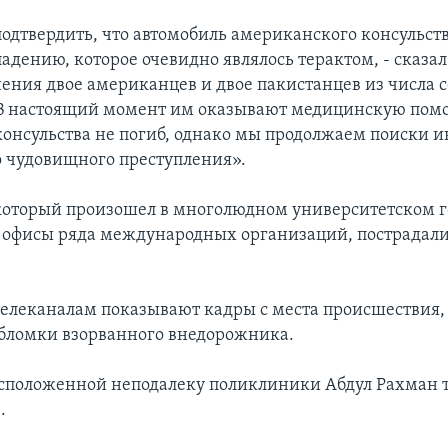
дтвердить, что автомобиль американского консульст
адению, которое очевидно являлось терактом, - сказал 
ения двое американцев и двое пакистанцев из числа 
 В настоящий момент им оказывают медицинскую помо
консульства не погиб, однако мы продолжаем поиски 
о чудовищного преступления».
который произошел в многолюдном университетском го
офисы ряда международных организаций, пострадали 
елеканалам показывают кадры с места происшествия, 
бломки взорванного внедорожника.
сположенной неподалеку поликлиники Абдул Рахман 
.