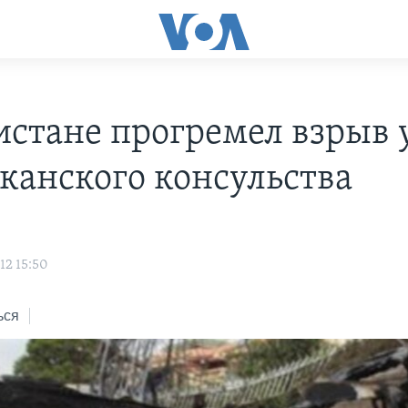
истане прогремел взрыв 
канского консульства
12 15:50
ься