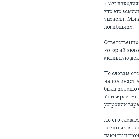
«Мы находили
что это земле
уцелели. Мы 
погибших».
Ответственнос
который явля
активную дея
По словам от
напоминает м
была хорошо 
Университетс
устроили взры
По его словам
военных в ре
пакистанской