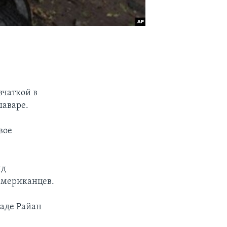
вчаткой в
шаваре.
вое
нд
американцев.
баде Райан