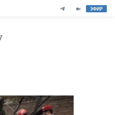
ЭФИР
у