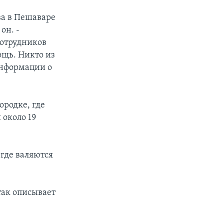
ва в Пешаваре
он. -
сотрудников
щь. Никто из
информации о
родке, где
около 19
где валяются
так описывает