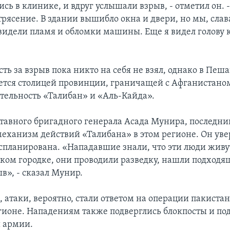
сь в клинике, и вдруг услышали взрыв, - отметил он. 
трясение. В здании вышибло окна и двери, но мы, слава
видели пламя и обломки машины. Еще я видел голову к
ть за взрыв пока никто на себя не взял, однако в Пеша
ется столицей провинции, граничащей с Афганистаном
тельность «Талибан» и «Аль-Кайда».
ставного бригадного генерала Асада Мунира, последни
еханизм действий «Талибана» в этом регионе. Он увер
спланирована. «Нападавшие знали, что эти люди живу
ком городке, они проводили разведку, нашли подходя
в», - сказал Мунир.
, атаки, вероятно, стали ответом на операции пакиста
гионе. Нападениям также подверглись блокпосты и по
 армии.