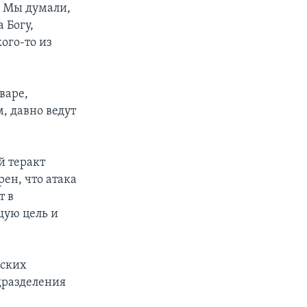
- Мы думали,
 Богу,
ого-то из
варе,
, давно ведут
й теракт
ен, что атака
т в
щую цель и
нских
дразделения