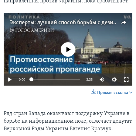
направленная против Украины, пока срабатывает.
Эксперты: лучший способ борьбы с дезинформацией – борьба с ее источниками
by
ГОЛОС АМЕРИКИ
No media source currently available
0:00
3:35
Прямая ссылка
Ряд стран Запада оказывают поддержку Украине в
борьбе на информационном поле, отмечает депутат
Верховной Рады Украины Евгения Кравчук.