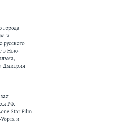
о города
ва и
 русского
е в Нью-
ильма,
» Дмитрия
 зал
ры РФ,
ne Star Film
-Уорта и