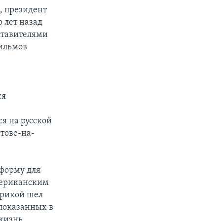
, президент
 лет назад
ставителями
фильмов
ся
ся на русской
стове-на-
тформу для
мериканским
ерикой шел
показанных в
жизнь,