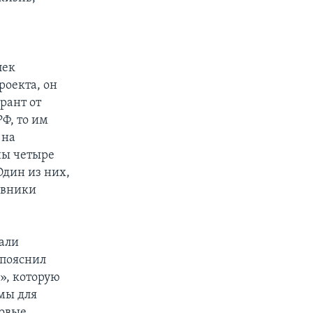
лек
оекта, он
рант от
РФ, то им
 на
ны четыре
дин из них,
овники
али
 пояснил
», которую
мы для
новые