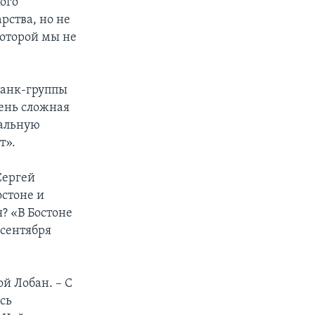
ого
рства, но не
которой мы не
панк-группы
чень сложная
сальную
т».
Сергей
остоне и
? «В Бостоне
 сентября
й Лобан. – С
сь