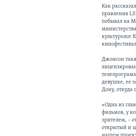
Как рассказа
правления LSF
побывал на М
министерства 
культуролог 
кинофестивал
Джонсон такж
лицензирован
телепрограмм,
девушке, ее з
Дону, откуда 
«Одна из гла
фильмов, у к
зрителем, – 
открытый и з
нашем проект