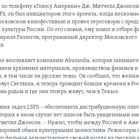
л по телефону «Голосу Америки» Дж. Митчелл Джонсон
S, он был инициатором этого проекта, когда несколько
осковском кинофестивале и провел переговоры с пред
культуры России. По его словам, ему помог в отборе 
Кирилл Разлогов, программный директор Московского
я.
е возглавляет компанию Abamedia, которая занимает
ием архивных материалов, производством фильмов и
 в том числе на русские темы. Он сообщил, что женил
овут Светлана, и теперь проводит больше времени в Ро
она родом и где они теперь живут, чем в Техасе.
вных задач LSFS – обеспечивать дистрибуционную пла
оторых в ином случае нет шансов быть увиденными а
отметил Джонсон. – Нужно, чтобы между Россией и Ам
доровый обмен культурными ценностями. Режиссеры 
е фильмов демонстрируют свежий взгляд на русскую 