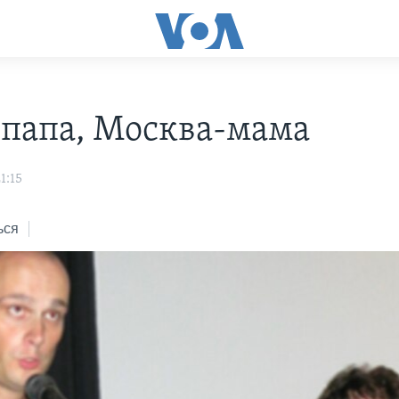
-папа, Москва-мама
1:15
ься