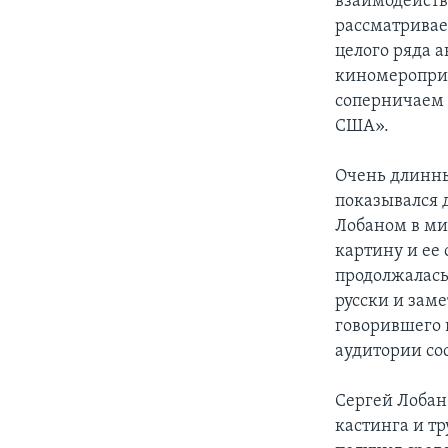
взаимодейств
рассматриваем
целого ряда 
киномероприя
соперничаем 
США».
Очень длинны
показывался д
Лобаном в ми
картину и ее 
продолжалась 
русски и зам
говорившего 
аудитории со
Сергей Лобан
кастинга и тр