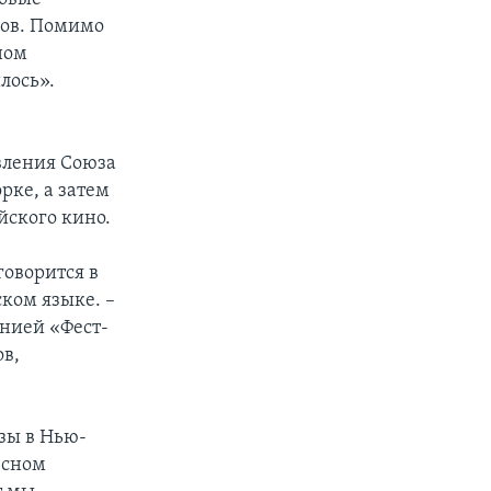
ров. Помимо
ном
лось».
вления Союза
рке, а затем
йского кино.
 говорится в
ком языке. –
нией «Фест-
в,
зы в Нью-
есном