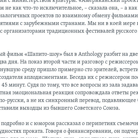
ии с министерством культуры. «Американский проек
 не как что-то исключительное, – сказала она, – а как
аналогичных проектов по взаимному обмену фильмами
тиями с зарубежными странами. Мы ни в коей мере 
с организаторами традиционных фестивалей русского
й фильм «Шапито-шоу» был в Anthology разбит на две
ва дня. На показ второй части и разговор с режиссер
нувшую среду пришло примерно сто зрителей, встре
создателя аплодисментами. Беседа их с режиссером по
45 минут. Судя по тому, что все вопросы из зала задав
етная эмоциональная реакция сопровождала ответы ре
по-русски, а не их синхронный перевод, подавляющее
ставили выходцы из бывшего Советского Союза.
 подробно и с юмором рассказал о перипетиях съемочн
удностях проката. Говоря о финансировании, он подчер