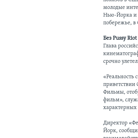
молодые инте
Нью-Йорка и 
побережье, в
Без Pussy Rio
Глава россий
кинематограф
срочно улетел
«Реальность с
приветствии 
Фильмы, отоб
фильм», служ
характерных 
Директор «Фе
Йорк, сообщи