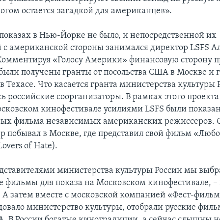
ногом остается загадкой для американцев».
показах в Нью-Йорке не было, и непосредственной их
 с американской стороны занимался директор LSFS А
омментируя «Голосу Америки» финансовую сторону пр
 были получены гранты от посольства США в Москве и г
в Техасе. Что касается гранта министерства культуры 
ь российские соорганизаторы. В рамках этого проекта
сковском кинофестивале усилиями LSFS были показа
ых фильма независимых американских режиссеров. О
р побывал в Москве, где представил свой фильм «Люб
overs of Hate).
едставителями министерства культуры России мы выбр
 фильмы для показа на Московском кинофестивале, –
 А затем вместе с московской компанией «Фест-фильм
овало министерство культуры, отобрали русские филь
А. В России богатые кинотрадиции, а сейчас слышны 