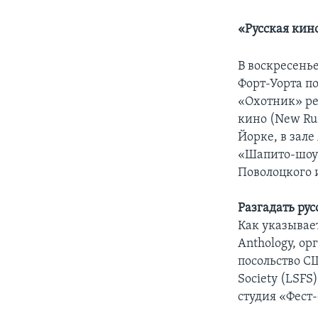
«Русская кин
В воскресенье
Форт-Уорта п
«Охотник» ре
кино (New Rus
Йорке, в зале
«Шапито-шоу
Поволоцкого 
Разгадать рус
Как указывает
Anthology, о
посольство С
Society (LSFS
студия «Фест