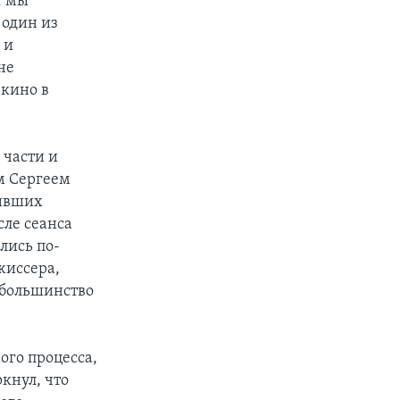
т мы
 один из
 и
не
 кино в
 части и
ом Сергеем
тивших
сле сеанса
ались по-
жиссера,
 большинство
ого процесса,
кнул, что