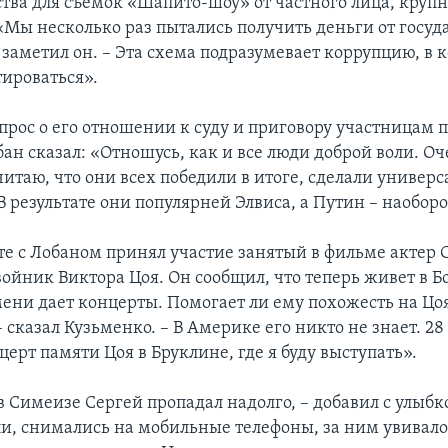
ства для съемок «Шапито-шоу» от частного лица, крупн
«Мы несколько раз пытались получить деньги от госуда
 заметил он. – Эта схема подразумевает коррупцию, в 
ироваться».
опрос о его отношении к суду и приговору участницам 
обан сказал: «Отношусь, как и все люди доброй воли. О
читаю, что они всех победили в итоге, сделали универ
 результате они популярней Элвиса, а Путин – наоборо
сте с Лобаном принял участие занятый в фильме актер 
ойник Виктора Цоя. Он сообщил, что теперь живет в Б
мени дает концерты. Помогает ли ему похожесть на Цоя
– сказал Кузьменко. – В Америке его никто не знает. 28
церт памяти Цоя в Бруклине, где я буду выступать».
 Симеизе Сергей пропадал надолго, – добавил с улыбко
ли, снимались на мобильные телефоны, за ним увивало