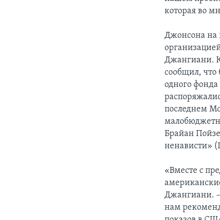
которая во м
Джонсона на 
организацией
Джангиани. К
сообщил, что
одного фонда 
распоряжалис
последнем Мо
малобюджетн
Брайан Пойзе
ненависти» (L
«Вместе с пр
американские
Джангиани. –
нам рекоменд
показов в СШ