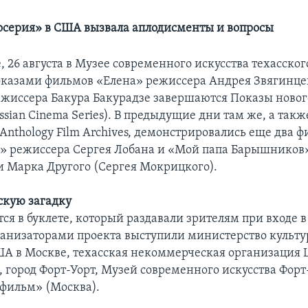
осерия» в США вызвала аплодисменты и вопросы
, 26 августа в Музее современного искусства техасског
оказами фильмов «Елена» режиссера Андрея Звягинце
жиссера Бакура Бакурадзе завершаются Показы нового
sian Cinema Series). В предыдущие дни там же, а такж
 Anthology Film Archives, демонстрировались еще два ф
» режиссера Сергея Лобана и «Мой папа Барышников
и Марка Другого (Сергея Мокрицкого).
скую загадку
ся в буклете, который раздавали зрителям при входе в
рганизаторами проекта выступили министерство культу
ША в Москве, техасская некоммерческая организация Lo
), город Форт-Уорт, Музей современного искусства Форт
-фильм» (Москва).