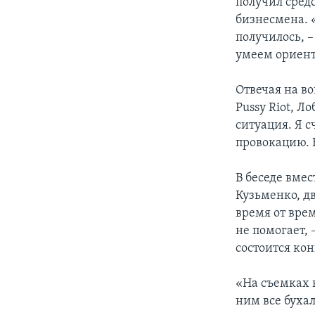
получил сред
бизнесмена. 
получилось, –
умеем ориент
Отвечая на в
Pussy Riot, Л
ситуация. Я с
провокацию. В
В беседе вме
Кузьменко, дв
время от вре
не помогает, 
состоится кон
«На съемках в
ним все буха