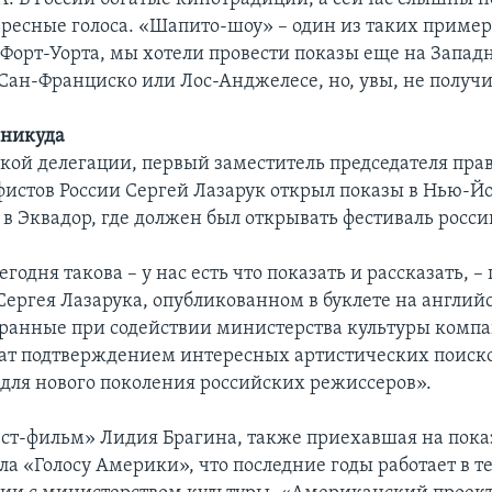
ресные голоса. «Шапито-шоу» – один из таких приме
Форт-Уорта, мы хотели провести показы еще на Запад
 Сан-Франциско или Лос-Анджелесе, но, увы, не получи
t никуда
ской делегации, первый заместитель председателя пра
истов России Сергей Лазарук открыл показы в Нью-Йо
 в Эквадор, где должен был открывать фестиваль росси
егодня такова – у нас есть что показать и рассказать, –
Сергея Лазарука, опубликованном в буклете на английс
ранные при содействии министерства культуры компа
ат подтверждением интересных артистических поиско
для нового поколения российских режиссеров».
ст-фильм» Лидия Брагина, также приехавшая на пока
ла «Голосу Америки», что последние годы работает в т