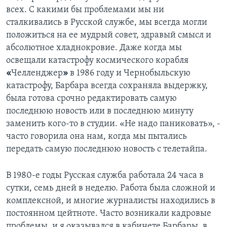
всех. С какими бы проблемами мы ни
сталкивались в Русской службе, мы всегда могли
положиться на ее мудрый совет, здравый смысл и
абсолютное хладнокровие. Даже когда мы
освещали катастрофу космического корабля
«
Челленджер
»
в 1986 году и Чернобыльскую
катастрофу, Барбара всегда сохраняла выдержку,
была готова срочно редактировать самую
последнюю новость или в последнюю минуту
заменить кого-то в студии. «Не надо паниковать», -
часто говорила она нам, когда мы пытались
передать самую последнюю новость с телетайпа.
В 1980-е годы Русская служба работала 24 часа в
сутки, семь дней в неделю. Работа была сложной и
комплексной, и многие журналисты находились в
постоянном цейтноте. Часто возникали кадровые
проблемы, и я оказывался в кабинете Барбары, в