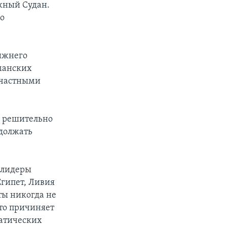
жный Судан.
го
лижнего
ьманских
 частными
н решительно
одолжать
ы лидеры
Египет, Ливия
ты никогда не
кто причиняет
ратических