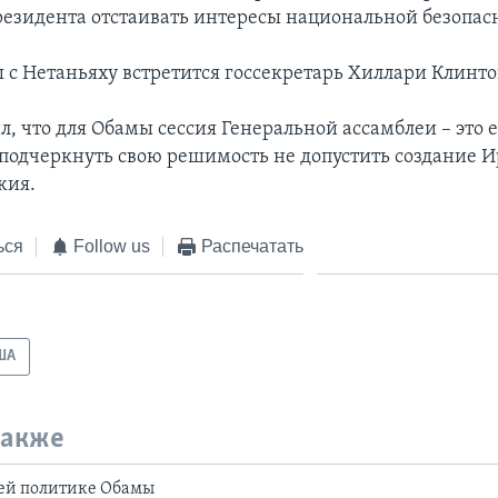
езидента отстаивать интересы национальной безопас
 с Нетаньяху встретится госсекретарь Хиллари Клинто
л, что для Обамы сессия Генеральной ассамблеи – это 
подчеркнуть свою решимость не допустить создание 
жия.
ься
Follow us
Распечатать
ША
также
ей политике Обамы