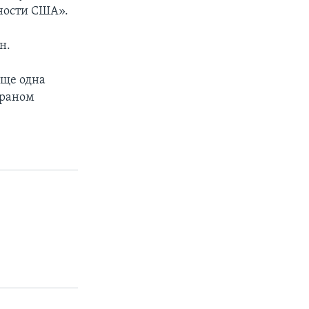
ности США».
н.
еще одна
Ираном