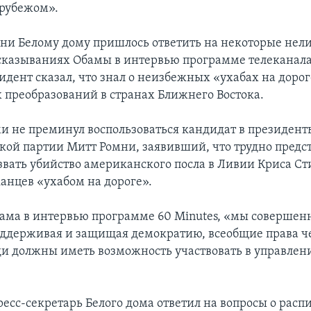
 рубежом».
дни Белому дому пришлось ответить на некоторые не
сказываниях Обамы в интервью программе телеканала
идент сказал, что знал о неизбежных «ухабах на доро
 преобразований в странах Ближнего Востока.
и не преминул воспользоваться кандидат в президент
кой партии Митт Ромни, заявивший, что трудно предст
азвать убийство американского посла в Ливии Криса Ст
анцев «ухабом на дороге».
бама в интервью программе 60 Minutes, «мы совершен
оддерживая и защищая демократию, всеобщие права ч
ди должны иметь возможность участвовать в управлен
пресс-секретарь Белого дома ответил на вопросы о рас