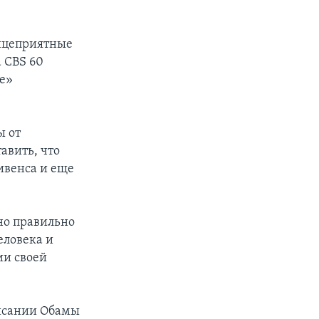
лицеприятные
 CBS 60
ге»
ы от
авить, что
ивенса и еще
но правильно
еловека и
ии своей
писании Обамы