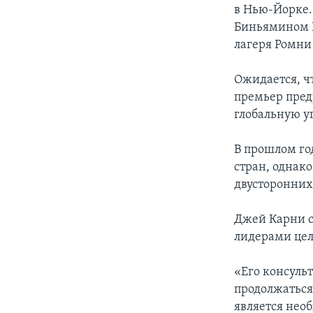
в Нью-Йорке.
Биньямином Н
лагеря Ромни
Ожидается, ч
премьер пред
глобальную уг
В прошлом го
стран, однако
двусторонних
Джей Карни с
лидерами цел
«Его консуль
продолжаться,
является нео