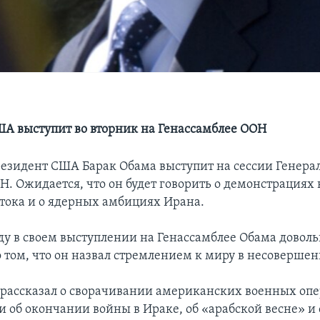
А выступит во вторник на Генассамблее ООН
резидент США Барак Обама выступит на сессии Генера
Н. Ожидается, что он будет говорить о демонстрациях 
тока и о ядерных амбициях Ирана.
ду в своем выступлении на Генассамблее Обама довол
о том, что он назвал стремлением к миру в несоверше
н рассказал о сворачивании американских военных оп
и об окончании войны в Ираке, об «арабской весне» и