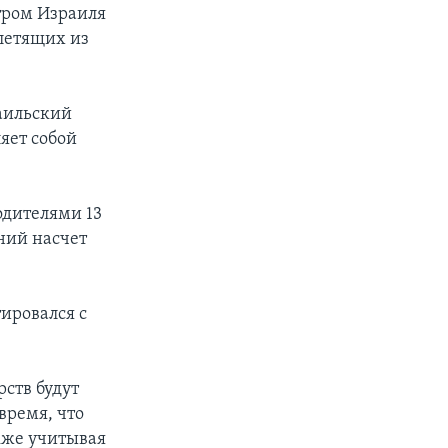
тром Израиля
летящих из
раильский
яет собой
одителями 13
ений насчет
ировался с
рств будут
время, что
кже учитывая