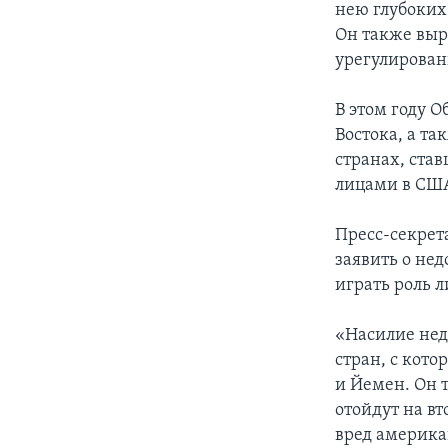
нею глубоких
Он также выр
урегулирован
В этом году О
Востока, а т
странах, ста
лицами в СШ
Пресс-секрет
заявить о не
играть роль л
«Насилие нед
стран, с кот
и Йемен. Он 
отойдут на вт
вред америка