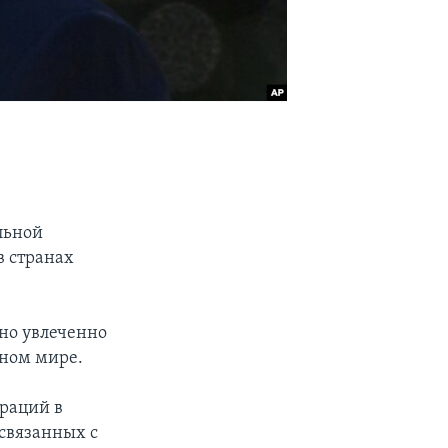
льной
в странах
ьно увлеченно
нном мире.
ераций в
 связанных с