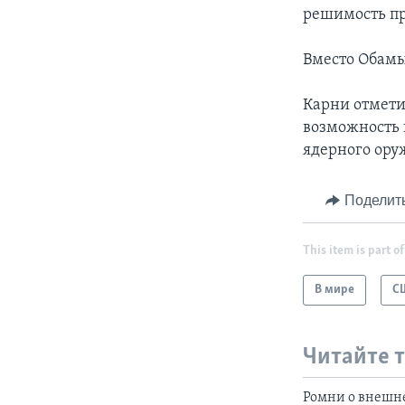
решимость пр
Вместо Обамы
Карни отмети
возможность 
ядерного ору
Поделит
This item is part of
В мире
С
Читайте 
Ромни о внешн