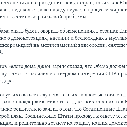
 изменениях и о рождении новых стран, таких как Ю
азил недовольство по поводу неудач в процессе мирно
ия палестино-израильской проблемы.
бама опять будет говорить об изменениях в странах Б
акже о демонстрациях, насилии и беспорядках в мусул
вших реакцией на антиисламский видеоролик, снятый
А.
арь Белого дома Джей Карни сказал, что Обама долже
допустимости насилия и о твердом намерении США пр
идера.
опустимо во всех случаях – с этим полностью согласн
орыми он поддерживает контакты, в таких странах как 
также решительно заявит о том, что Соединенные Шта
орой план. Соединенные Штаты призовут к ответу те, 
нцам, и решительно встанут на защиту наших демок