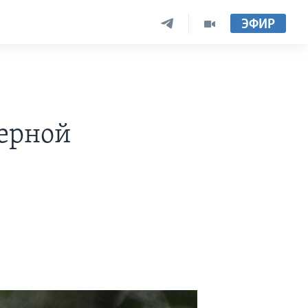
ЭФИР
дерной