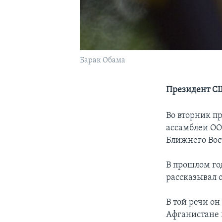
Барак Обама
Президент СШ
Во вторник п
ассамблеи ОО
Ближнего Вос
В прошлом го
рассказывал 
В той речи о
Афганистане 