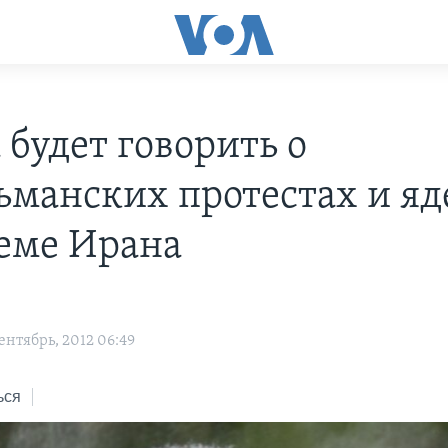
 будет говорить о
ьманских протестах и я
еме Ирана
нтябрь, 2012 06:49
ься