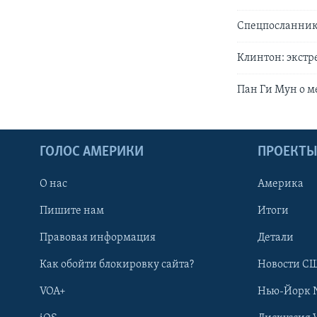
Спецпосланник
Клинтон: экст
Пан Ги Мун о м
ГОЛОС АМЕРИКИ
ПРОЕКТ
О нас
Америка
Пишите нам
Итоги
Правовая информация
Детали
Как обойти блокировку сайта?
Новости СШ
VOA+
Нью-Йорк 