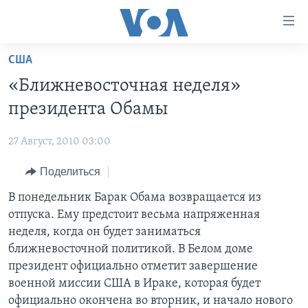
Линки
доступности
Перейти
США
на
ГЛАВНОЕ
«Ближневосточная неделя»
основной
ПРОГРАММЫ
контент
президента Обамы
ПРОЕКТЫ
Перейти
АМЕРИКА
к
27 Август, 2010 03:00
ЭКСПЕРТИЗА
НОВОСТИ ЗА МИНУТУ
УЧИМ АНГЛИЙСКИЙ
основной
Поделиться
ИНТЕРВЬЮ
ИТОГИ
НАША АМЕРИКАНСКАЯ ИСТОРИЯ
навигации
Перейти
ФАКТЫ ПРОТИВ ФЕЙКОВ
В понедельник Барак Обама возвращается из
ПОЧЕМУ ЭТО ВАЖНО?
А КАК В АМЕРИКЕ?
в
отпуска. Ему предстоит весьма напряженная
ЗА СВОБОДУ ПРЕССЫ
ДИСКУССИЯ VOA
АРТЕФАКТЫ
поиск
неделя, когда он будет заниматься
УЧИМ АНГЛИЙСКИЙ
ДЕТАЛИ
АМЕРИКАНСКИЕ ГОРОДКИ
ближневосточной политикой. В Белом доме
президент официально отметит завершение
ВИДЕО
НЬЮ-ЙОРК NEW YORK
ТЕСТЫ
военной миссии США в Ираке, которая будет
ПОДПИСКА НА НОВОСТИ
АМЕРИКА. БОЛЬШОЕ ПУТЕШЕСТВИЕ
официально окончена во вторник, и начало нового